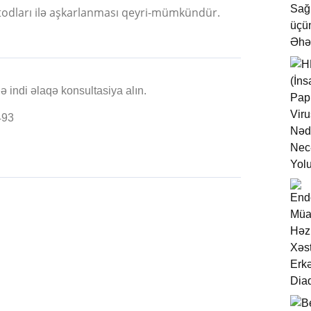
etodları ilə aşkarlanması qeyri-mümkündür.
 indi əlaqə konsultasiya alın.
493