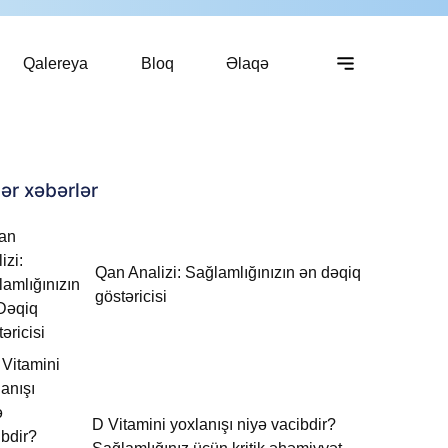
Qalereya
Bloq
Əlaqə
ər xəbərlər
Qan Analizi: Sağlamlığınızın ən dəqiq
göstəricisi
D Vitamini yoxlanışı niyə vacibdir?