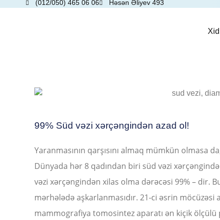
(012/050) 465 06 06
Həsən Əliyev 493
Xid
99% Süd vəzi xərçəngindən azad ol!
Yaranmasının qarşısını almaq mümkün olmasa da, e
Dünyada hər 8 qadından biri süd vəzi xərçəngindən
vəzi xərçəngindən xilas olma dərəcəsi 99% – dir. 
mərhələdə aşkarlanmasıdır. 21-ci əsrin möcüzəsi 
mammografiya tomosintez aparatı ən kiçik ölçülü pa