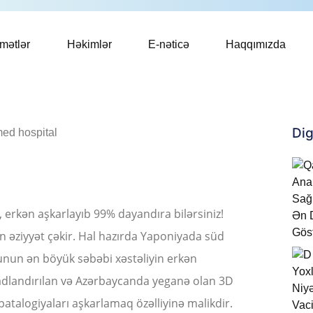
mətlər
Həkimlər
E-nəticə
Haqqımızda
Dig
rkən aşkarlayıb 99% dayandıra bilərsiniz!
 əziyyət çəkir. Hal hazırda Yaponiyada süd
Bunun ən böyük səbəbi xəstəliyin erkən
adlandırılan və Azərbaycanda yeganə olan 3D
talogiyaları aşkarlamaq özəlliyinə malikdir.