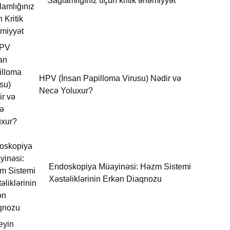
Sağlamlığınız üçün kritik əhəmiyyət
HPV (İnsan Papilloma Virusu) Nədir və
Necə Yoluxur?
Endoskopiya Müayinəsi: Həzm Sistemi
Xəstəliklərinin Erkən Diaqnozu