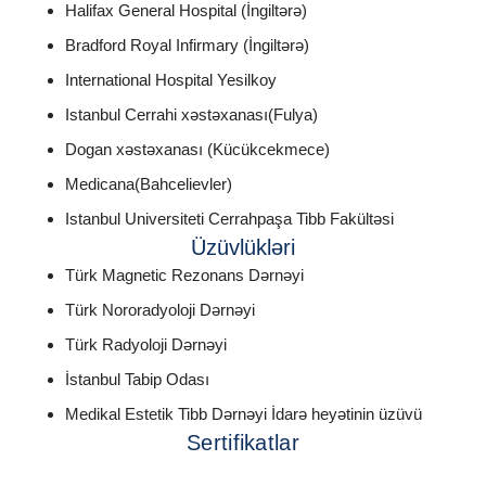
Halifax General Hospital (İngiltərə)
Bradford Royal Infirmary (İngiltərə)
International Hospital Yesilkoy
Istanbul Cerrahi xəstəxanası(Fulya)
Dogan xəstəxanası (Kücükcekmece)
Medicana(Bahcelievler)
Istanbul Universiteti Cerrahpaşa Tibb Fakültəsi
Üzüvlükləri
Türk Magnetic Rezonans Dərnəyi
Türk Nororadyoloji Dərnəyi
Türk Radyoloji Dərnəyi
İstanbul Tabip Odası
Medikal Estetik Tibb Dərnəyi İdarə heyətinin üzüvü
Sertifikatlar