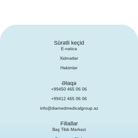
Sürətli keçid
E-nəticə
Xidmətlər
Həkimlər
Əlaqə
+99450 465 06 06
+99412 465 06 06
info@diamedmedicalgroup.az
Filiallar
Baş Tibb Mərkəzi