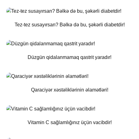
Tez-tez susayırsan? Bəlkə də bu, şəkərli diabetdir!
Düzgün qidalanmamaq qastrit yaradır!
Qaraciyər xəstəliklərinin əlamətləri!
Vitamin C sağlamlığınız üçün vacibdir!