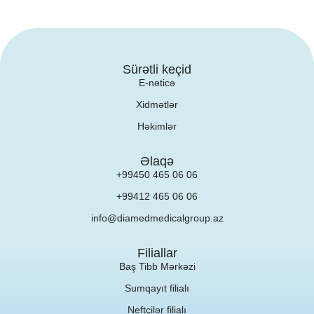
Sürətli keçid
E-nəticə
Xidmətlər
Həkimlər
Əlaqə
+99450 465 06 06
+99412 465 06 06
info@diamedmedicalgroup.az
Filiallar
Baş Tibb Mərkəzi
Sumqayıt filialı
Neftçilər filialı