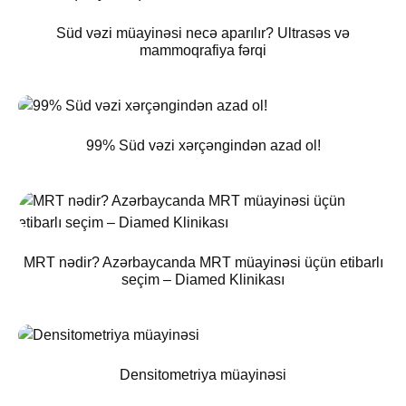
Süd vəzi müayinəsi necə aparılır? Ultrasəs və
mammoqrafiya fərqi
99% Süd vəzi xərçəngindən azad ol!
MRT nədir? Azərbaycanda MRT müayinəsi üçün etibarlı
seçim – Diamed Klinikası
Densitometriya müayinəsi