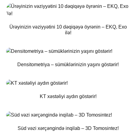
Ürəyinizin vəziyyətini 10 dəqiqəyə öyrənin – EKQ, Exo
ilə!
Densitometriya – sümüklərinizin yaşını göstərir!
KT xəstəliyi aydın göstərir!
Süd vəzi xərçəngində inqilab – 3D Tomosintez!