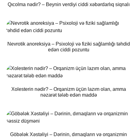
Qıcolma nədir? – Beynin verdiyi ciddi xəbərdarlıq siqnalı
Nevrotik anoreksiya – Psixoloji və fiziki sağlamlığı təhdid
edən ciddi pozuntu
Xolesterin nədir? – Orqanizm üçün lazım olan, amma
nəzarət tələb edən maddə
Göbələk Xəstəliyi – Dərinin, dırnaqların və orqanizmin