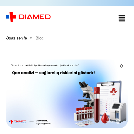
»
Əsas səhifə
Bloq