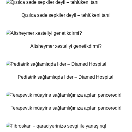
Qızılca sadə səpkilər deyil – təhlükəni tanı!
Altsheymer xəstəliyi genetikdirmi?
Pediatrik sağlamlıqda lider – Diamed Hospital!
Terapevtik müayinə sağlamlığınıza açılan pəncərədir!