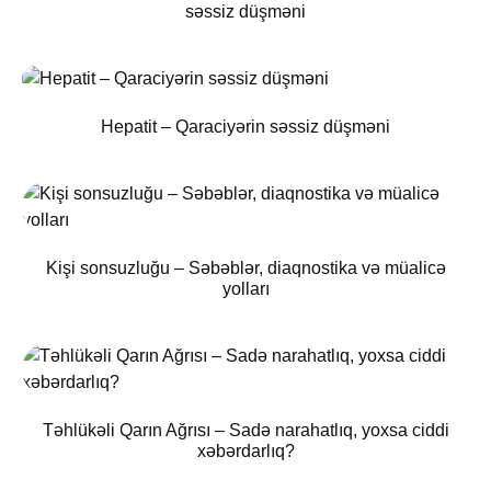
səssiz düşməni
Hepatit – Qaraciyərin səssiz düşməni
Kişi sonsuzluğu – Səbəblər, diaqnostika və müalicə
yolları
Təhlükəli Qarın Ağrısı – Sadə narahatlıq, yoxsa ciddi
xəbərdarlıq?