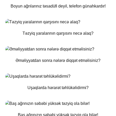
Boyun ağrılarınız təsadüfi deyil, telefon günahkardır!
Təzyiq yaralarının qarşısını necə alaq?
Əməliyyatdan sonra nələrə diqqət etməlisiniz?
Uşaqlarda hərarət təhlükəlidirmi?
Baş ağrınızın səbəbi yüksək təzyiq ola bilər!