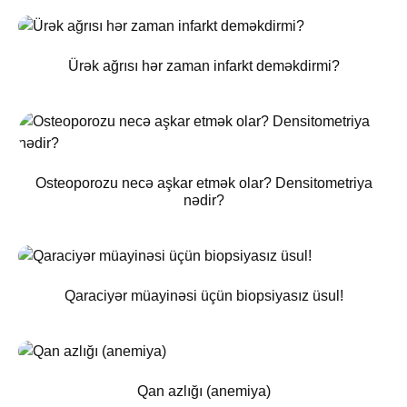
Ürək ağrısı hər zaman infarkt deməkdirmi?
Osteoporozu necə aşkar etmək olar? Densitometriya
nədir?
Qaraciyər müayinəsi üçün biopsiyasız üsul!
Qan azlığı (anemiya)