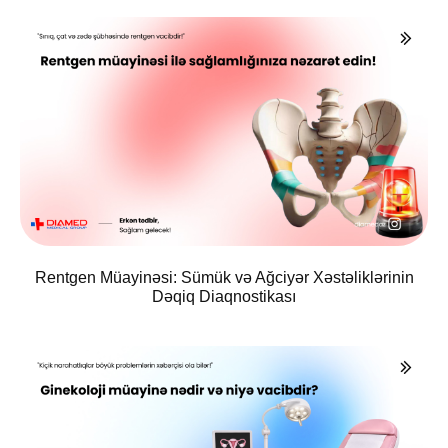
Rentgen Müayinəsi: Sümük və Ağciyər Xəstəliklərinin
Dəqiq Diaqnostikası