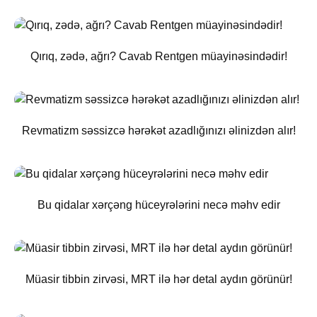
Qırıq, zədə, ağrı? Cavab Rentgen müayinəsindədir!
Revmatizm səssizcə hərəkət azadlığınızı əlinizdən alır!
Bu qidalar xərçəng hüceyrələrini necə məhv edir
Müasir tibbin zirvəsi, MRT ilə hər detal aydın görünür!