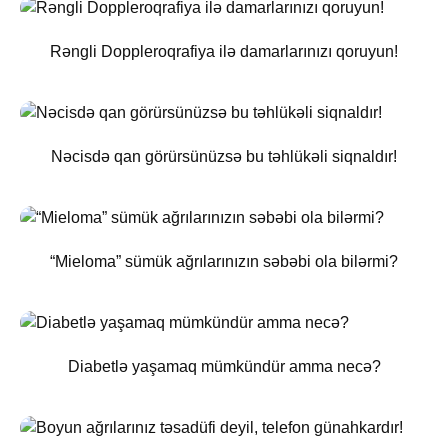
Rəngli Doppleroqrafiya ilə damarlarınızı qoruyun!
Nəcisdə qan görürsünüzsə bu təhlükəli siqnaldır!
“Mieloma” sümük ağrılarınızın səbəbi ola bilərmi?
Diabetlə yaşamaq mümkündür amma necə?