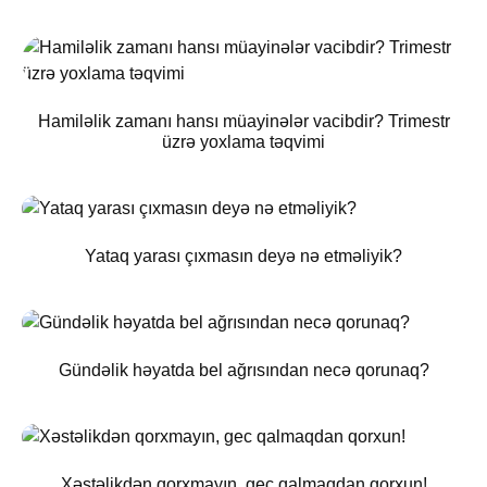
Hamiləlik zamanı hansı müayinələr vacibdir? Trimestr
üzrə yoxlama təqvimi
Yataq yarası çıxmasın deyə nə etməliyik?
Gündəlik həyatda bel ağrısından necə qorunaq?
Xəstəlikdən qorxmayın, gec qalmaqdan qorxun!