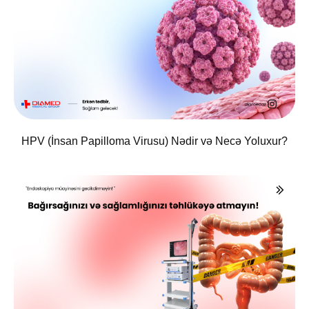
HPV (İnsan Papilloma Virusu) Nədir və Necə Yoluxur?