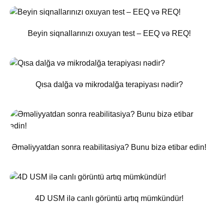
Beyin siqnallarınızı oxuyan test – EEQ və REQ!
Qısa dalğa və mikrodalğa terapiyası nədir?
Əməliyyatdan sonra reabilitasiya? Bunu bizə etibar edin!
4D USM ilə canlı görüntü artıq mümkündür!