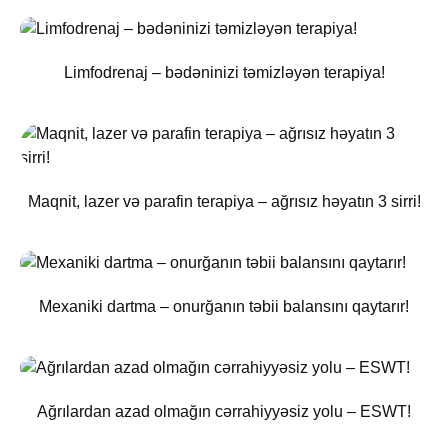
Limfodrenaj – bədəninizi təmizləyən terapiya!
Maqnit, lazer və parafin terapiya – ağrısız həyatın 3 sirri!
Mexaniki dartma – onurğanın təbii balansını qaytarır!
Ağrılardan azad olmağın cərrahiyyəsiz yolu – ESWT!