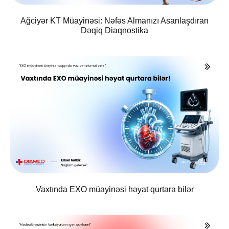
Ağciyər KT Müayinəsi: Nəfəs Almanızı Asanlaşdıran
Dəqiq Diaqnostika
Vaxtında EXO müayinəsi həyat qurtara bilər