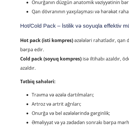
Onurğanın düzgün anatomik vəziyyətinin bər
Qan dövranının yaxşılaşması və hərəkət rahatl
Hot/Cold Pack – İstilik və soyuqla effektiv m
Hot pack (isti kompres)
əzələləri rahatladır, qan d
bərpa edir.
Cold pack (soyuq kompres)
isə iltihabı azaldır, ö
azaldır.
Tətbiq sahələri:
Travma və əzələ dartılmaları;
Artroz və artrit ağrıları;
Onurğa və bel əzələlərində gərginlik;
Əməliyyat və ya zədədən sonrakı bərpa mərhə