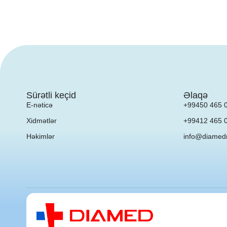
Sürətli keçid
Əlaqə
E-nəticə
+99450 465 
Xidmətlər
+99412 465 
Həkimlər
info@diamed