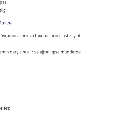
pası;
ığı.
üalicə
övranını artırır və toxumaların elastikliyini
demin qarşısını alır və ağrını qısa müddətdə
ləsi;