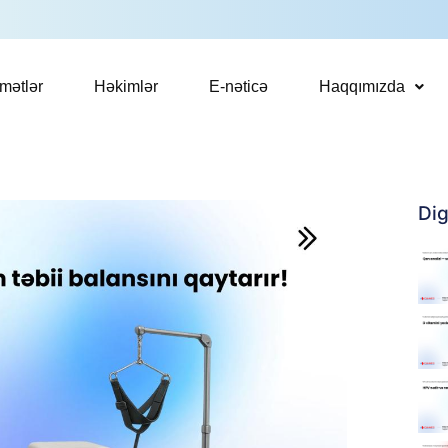
mətlər
Həkimlər
E-nəticə
Haqqımızda
Dig