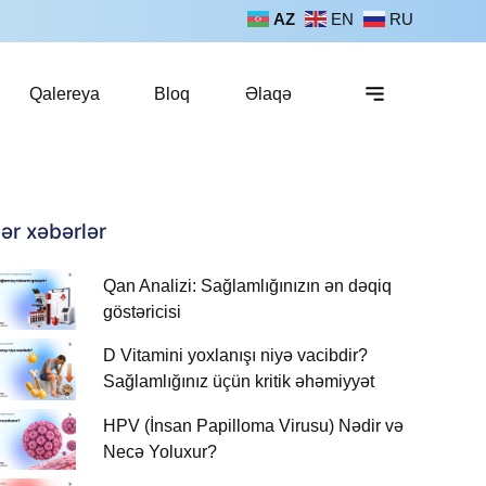
AZ
EN
RU
Qalereya
Bloq
Əlaqə
ər xəbərlər
Qan Analizi: Sağlamlığınızın ən dəqiq
göstəricisi
D Vitamini yoxlanışı niyə vacibdir?
Sağlamlığınız üçün kritik əhəmiyyət
HPV (İnsan Papilloma Virusu) Nədir və
Necə Yoluxur?