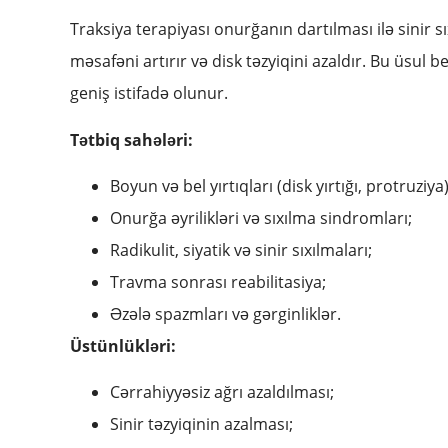
Traksiya terapiyası onurğanın dartılması ilə sinir sı
məsafəni artırır və disk təzyiqini azaldır. Bu üsul 
geniş istifadə olunur.
Tətbiq sahələri:
Boyun və bel yırtıqları (disk yırtığı, protruziya)
Onurğa əyrilikləri və sıxılma sindromları;
Radikulit, siyatik və sinir sıxılmaları;
Travma sonrası reabilitasiya;
Əzələ spazmları və gərginliklər.
Üstünlükləri:
Cərrahiyyəsiz ağrı azaldılması;
Sinir təzyiqinin azalması;