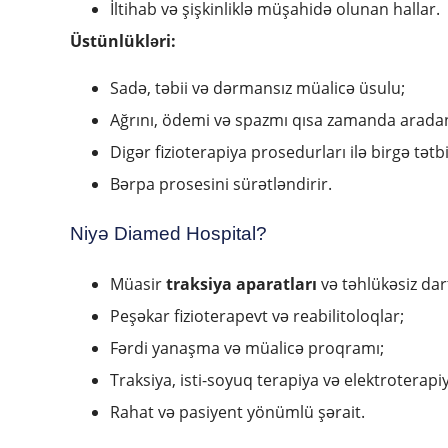
İltihab və şişkinliklə müşahidə olunan hallar.
Üstünlükləri:
Sadə, təbii və dərmansız müalicə üsulu;
Ağrını, ödemi və spazmı qısa zamanda aradan 
Digər fizioterapiya prosedurları ilə birgə tətb
Bərpa prosesini sürətləndirir.
Niyə Diamed Hospital?
Müasir
traksiya aparatları
və təhlükəsiz dar
Peşəkar fizioterapevt və reabilitoloqlar;
Fərdi yanaşma və müalicə proqramı;
Traksiya, isti-soyuq terapiya və elektroterapi
Rahat və pasiyent yönümlü şərait.