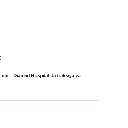
0
zanın –
Diamed Hospital
-da traksiya və