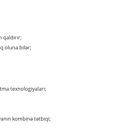
qaldırır;
iq oluna bilər;
tma texnologiyaları;
yanın kombinə tətbiqi;