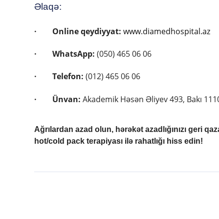
Əlaqə:
·
Online qeydiyyat:
www.diamedhospital.az
·
WhatsApp:
(050) 465 06 06
·
Telefon:
(012) 465 06 06
·
Ünvan:
Akademik Həsən Əliyev 493, Bakı 111
Ağrılardan azad olun, hərəkət azadlığınızı geri qa
hot/cold pack terapiyası ilə rahatlığı hiss edin!