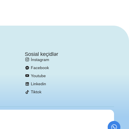
Sosial keçidlər
İnstagram
Facebook
Youtube
Linkedin
Tiktok
Veb saytın hazırlanması:
Birsayt.az