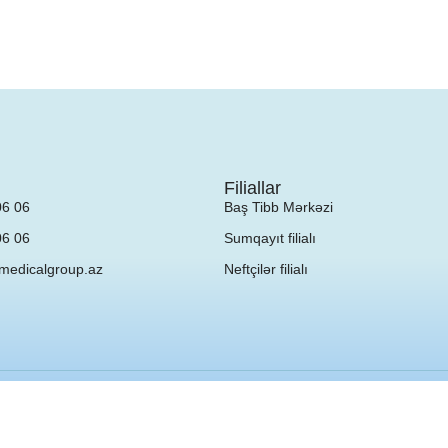
Filiallar
06 06
Baş Tibb Mərkəzi
06 06
Sumqayıt filialı
medicalgroup.az
Neftçilər filialı