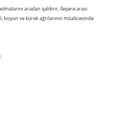
xılmalarını aradan qaldırır, fəqərə arası
bel, boyun və kürək ağrılarının müalicəsində
;