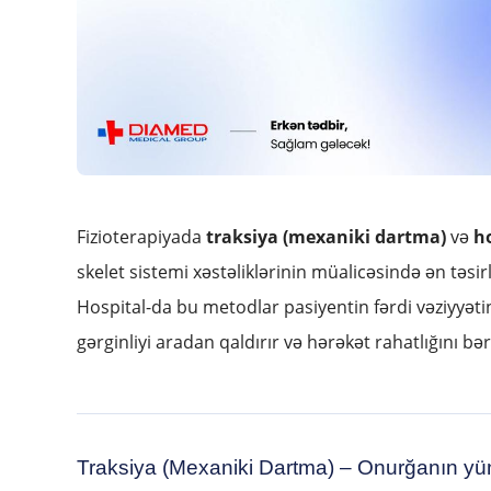
Fizioterapiyada
traksiya (mexaniki dartma)
və
ho
skelet sistemi xəstəliklərinin müalicəsində ən təsi
Hospital-da bu metodlar pasiyentin fərdi vəziyyətin
gərginliyi aradan qaldırır və hərəkət rahatlığını bər
Traksiya (Mexaniki Dartma) – Onurğanın yü