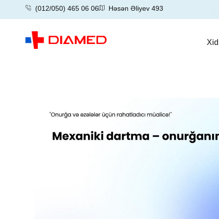
(012/050) 465 06 06
Həsən Əliyev 493
Xid