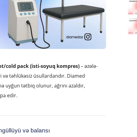
t/cold pack (isti-soyuq kompres)
– əzələ-
rli və təhlükəsiz üsullardandır. Diamed
ə uyğun tətbiq olunur, ağrını azaldır,
pa edir.
ngüllüyü və balansı