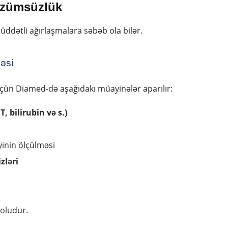
dözümsüzlük
ddətli ağırlaşmalara səbəb ola bilər.
əsi
üçün Diamed-də aşağıdakı müayinələr aparılır:
, bilirubin və s.)
yinin ölçülməsi
zləri
yoludur.