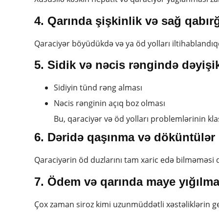
4. Qarında şişkinlik və sağ qabırğ
Qaraciyər böyüdükdə və ya öd yolları iltihablandıqd
5. Sidik və nəcis rəngində dəyişik
Sidiyin tünd rəng alması
Nəcis rənginin açıq boz olması
Bu, qaraciyər və öd yolları problemlərinin kla
6. Dəridə qaşınma və döküntülər
Qaraciyərin öd duzlarını tam xaric edə bilməməsi 
7. Ödem və qarında maye yığılmas
Çox zaman siroz kimi uzunmüddətli xəstəliklərin ge