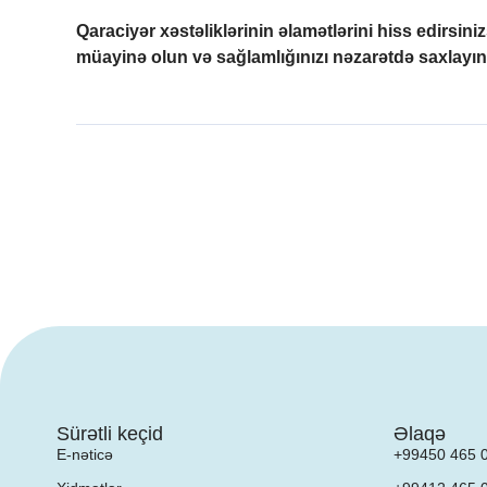
Qaraciyər xəstəliklərinin əlamətlərini hiss edirsin
müayinə olun və sağlamlığınızı nəzarətdə saxlayın
Sürətli keçid
Əlaqə
E-nəticə
+99450 465 