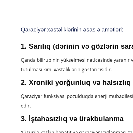
Qaraciyər xəstəliklərinin əsas əlamətləri:
1. Sarılıq (dərinin və gözlərin sar
Qanda bilirubinin yüksəlməsi nəticəsində yaranır və
tutulması kimi xəstəliklərin göstəricisidir.
2. Xroniki yorğunluq və halsızlıq
Qaraciyər funksiyası pozulduqda enerji mübadiləsi
edir.
3. İştahasızlıq və ürəkbulanma
Xüsusilə kəskin hepatit və qaraciyər yağlanması 