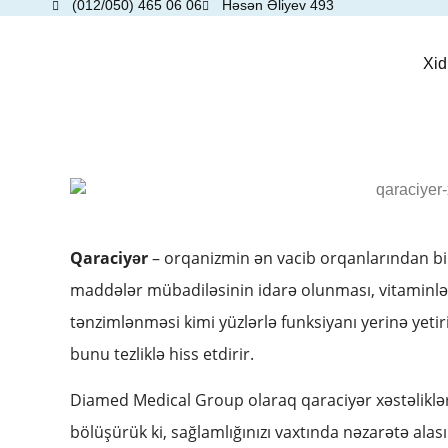
(012/050) 465 06 06
Həsən Əliyev 493
Xid
Qaraciyər
– orqanizmin ən vacib orqanlarından biri
maddələr mübadiləsinin idarə olunması, vitaminlə
tənzimlənməsi kimi yüzlərlə funksiyanı yerinə yet
bunu tezliklə hiss etdirir.
Diamed Medical Group olaraq qaraciyər xəstəliklərin
bölüşürük ki, sağlamlığınızı vaxtında nəzarətə alası