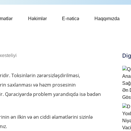
mətlər
Həkimlər
E-nəticə
Haqqımızda
Dig
dir. Toksinlərin zərərsizləşdirilməsi,
rin saxlanması və həzm prosesinin
irir. Qaraciyərdə problem yarandıqda isə bədən
in ən ilkin və ən ciddi əlamətlərini sizinlə
nız.