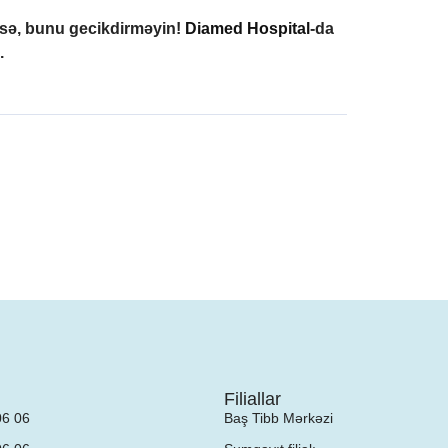
izsə, bunu gecikdirməyin!
Diamed Hospital
-da
.
Filiallar
06 06
Baş Tibb Mərkəzi