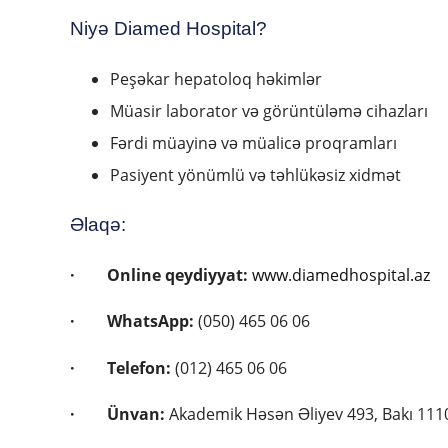
Niyə Diamed Hospital?
Peşəkar hepatoloq həkimlər
Müasir laborator və görüntüləmə cihazları
Fərdi müayinə və müalicə proqramları
Pasiyent yönümlü və təhlükəsiz xidmət
Əlaqə:
·
Online qeydiyyat:
www.diamedhospital.az
·
WhatsApp:
(050) 465 06 06
·
Telefon:
(012) 465 06 06
·
Ünvan:
Akademik Həsən Əliyev 493, Bakı 111