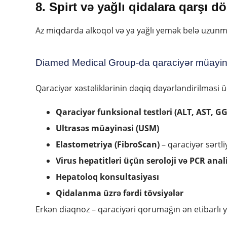
8. Spirt və yağlı qidalara qarşı 
Az miqdarda alkoqol və ya yağlı yemək belə uzunmü
Diamed Medical Group-da qaraciyər müayin
Qaraciyər xəstəliklərinin dəqiq dəyərləndirilməsi 
Qaraciyər funksional testləri (ALT, AST, GGT
Ultrasəs müayinəsi (USM)
Elastometriya (FibroScan)
– qaraciyər sərtli
Virus hepatitləri üçün seroloji və PCR anali
Hepatoloq konsultasiyası
Qidalanma üzrə fərdi tövsiyələr
Erkən diaqnoz – qaraciyəri qorumağın ən etibarlı 