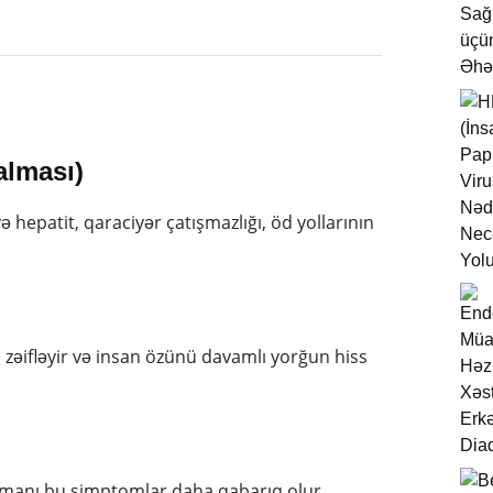
alması)
 hepatit, qaraciyər çatışmazlığı, öd yollarının
 zəifləyir və insan özünü davamlı yorğun hiss
zamanı bu simptomlar daha qabarıq olur.