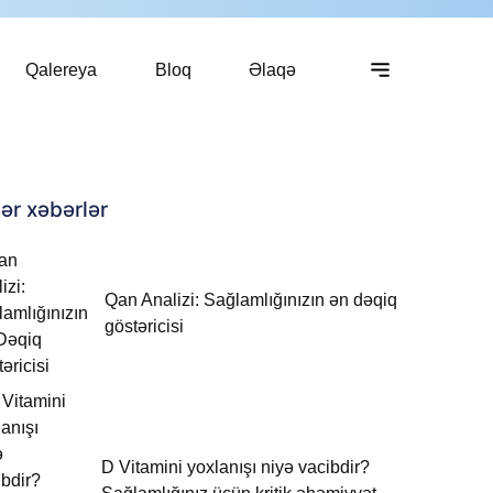
Qalereya
Bloq
Əlaqə
ər xəbərlər
Qan Analizi: Sağlamlığınızın ən dəqiq
göstəricisi
D Vitamini yoxlanışı niyə vacibdir?