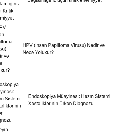
Sağlamlığınız üçün kritik əhəmiyyət
HPV (İnsan Papilloma Virusu) Nədir və
Necə Yoluxur?
Endoskopiya Müayinəsi: Həzm Sistemi
Xəstəliklərinin Erkən Diaqnozu