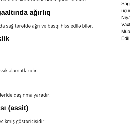
aaltında ağırlıq
a sağ tərəfdə ağrı və basqı hiss edilə bilər.
lik
ssik əlamətləridir.
dəridə qaşınma yaradır.
ı (assit)
cikmiş göstəricisidir.