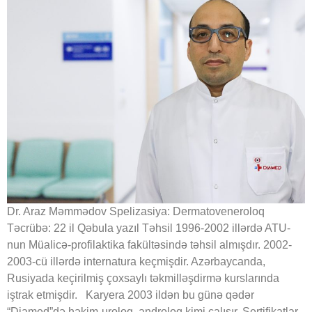
Dr. Araz Məmmədov Spelizasiya: Dermatoveneroloq
Təcrübə: 22 il Qəbula yazıl Təhsil 1996-2002 illərdə ATU-
nun Müalicə-profilaktika fakültəsində təhsil almışdır. 2002-
2003-cü illərdə internatura keçmişdir. Azərbaycanda,
Rusiyada keçirilmiş çoxsaylı təkmilləşdirmə kurslarında
iştrak etmişdir. Karyera 2003 ildən bu günə qədər
“Diamed”də həkim-uroloq, androloq kimi çalışır. Sertifikatlar