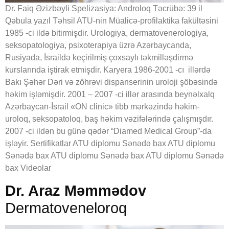
Dr. Faiq Əzizbəyli Spelizasiya: Androloq Təcrübə: 39 il
Qəbula yazıl Təhsil ATU-nin Müalicə-profilaktika fakültəsini
1985 -ci ildə bitirmişdir. Urologiya, dermatovenerologiya,
seksopatologiya, psixoterapiya üzrə Azərbaycanda,
Rusiyada, İsraildə keçirilmiş çoxsaylı təkmilləşdirmə
kurslarında iştirak etmişdir. Karyera 1986-2001 -cı illərdə
Bakı Şəhər Dəri və zöhrəvi dispanserinin uroloji şöbəsində
həkim işləmişdir. 2001 – 2007 -ci illər arasında beynəlxalq
Azərbaycan-İsrail «ON clinic» tibb mərkəzində həkim-
uroloq, seksopatoloq, baş həkim vəzifələrində çalışmışdır.
2007 -ci ildən bu günə qədər “Diamed Medical Group”-da
işləyir. Sertifikatlar ATU diplomu Sənədə bax ATU diplomu
Sənədə bax ATU diplomu Sənədə bax ATU diplomu Sənədə
bax Videolar
Dr. Araz Məmmədov
Dermatoveneloroq