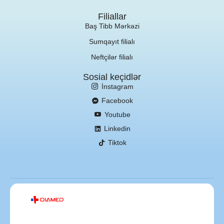
Filiallar
Baş Tibb Mərkəzi
Sumqayıt filialı
Neftçilər filialı
Sosial keçidlər
İnstagram
Facebook
Youtube
Linkedin
Tiktok
Veb saytın
hazırlanması:
Birsayt.az