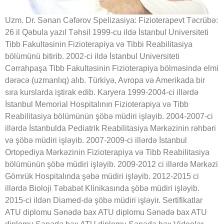
Uzm. Dr. Sənan Cəfərov Spelizasiya: Fizioterapevt Təcrübə:
26 il Qəbula yazıl Təhsil 1999-cu ildə İstanbul Universiteti
Tibb Fakultəsinin Fizioterapiya və Tibbi Reabilitasiya
bölümünü bitirib. 2002-ci ildə İstanbul Universiteti
Cərrahpaşa Tibb Fakultəsinin Fizioterapiya bölməsində elmi
dərəcə (uzmanlıq) alıb. Türkiyə, Avropa və Amerikada bir
sıra kurslarda iştirak edib. Karyera 1999-2004-ci illərdə
İstanbul Memorial Hospitalının Fizioterapiya və Tibb
Reabilitasiya bölümünün şöbə müdiri işləyib. 2004-2007-ci
illərdə İstanbulda Pediatrik Reabilitasiya Mərkəzinin rəhbəri
və şöbə müdiri işləyib. 2007-2009-ci illərdə İstanbul
Ortopediya Mərkəzinin Fizioterapiya və Tibb Reabilitasiya
bölümünün şöbə müdiri işləyib. 2009-2012 ci illərdə Mərkəzi
Gömrük Hospitalında şəbə müdiri işləyib. 2012-2015 ci
illərdə Bioloji Təbabət Klinikasında şöbə müdiri işləyib.
2015-ci ildən Diamed-də şöbə müdiri işləyir. Sertifikatlar
ATU diplomu Sənədə bax ATU diplomu Sənədə bax ATU