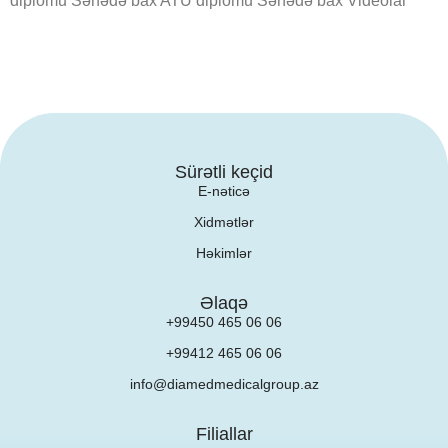
diplomu Sənədə bax ATU diplomu Sənədə bax Videolar
Sürətli keçid
E-nəticə
Xidmətlər
Həkimlər
Əlaqə
+99450 465 06 06
+99412 465 06 06
info@diamedmedicalgroup.az
Filiallar