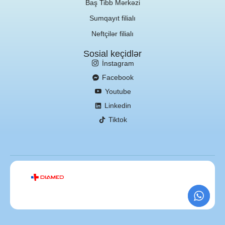
Baş Tibb Mərkəzi
Sumqayıt filialı
Neftçilər filialı
Sosial keçidlər
İnstagram
Facebook
Youtube
Linkedin
Tiktok
Veb saytın
hazırlanması:
Birsayt.az