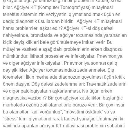
şikayətlər ağciyərlərinizdə gizli bir problemin xəbərçisi ola
bilər. Ağciyər KT (Kompüter Tomoqrafiyası) müayinəsi
tənəffüs sisteminizin vəziyyətini qiymətləndirmək üçün ən
dəqiq diaqnostik üsullardan biridir. Ağciyər KT müayinəsi
hansı problemləri aşkar edir? Ağciyər KT-si döş qəfəsi
nahiyəsində, bronxlarda və ağciyər toxumasında yaranan ən
kiçik dəyişiklikləri belə görüntüləməyə imkan verir. Bu
müayinə vasitəsilə aşağıdakı problemlərin erkən diaqnozu
mümkündür: İltihabi proseslər və infeksiyalar: Pnevmoniya
və digər ağciyər infeksiyaları. Pnevmoniya sonrası qalıq
dəyişikliklər: Ağciyər toxumasındakı zədələnmələr. Şiş
törəmələri: İlkin mərhələdə diaqnozun qoyulması üçün kritik
önəm daşıyır. Döş qəfəsi zədələnmələri: Travmatik zədələrin
və digər patologiyaların aşkarlanması. Nə üçün erkən
diaqnostika vacibdir? Bir çox ağciyər xəstəlikləri başlanğıc
mərhələdə özünü zəif əlamətlərlə büruzə verir. Bir çox insan
bu əlamətləri “adi yorğunluq”, “mövsümi öskürək” və ya
“stress” kimi qiymətləndirərək laqeyd yanaşır. Unutmayın ki,
vaxtında aparılan ağciyər KT müayinəsi problemin səbəbini