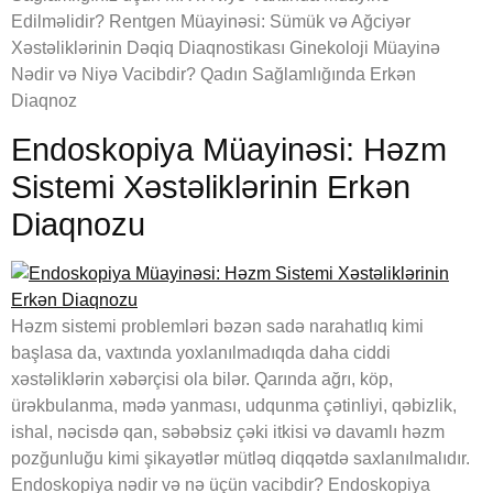
Edilməlidir? Rentgen Müayinəsi: Sümük və Ağciyər
Xəstəliklərinin Dəqiq Diaqnostikası Ginekoloji Müayinə
Nədir və Niyə Vacibdir? Qadın Sağlamlığında Erkən
Diaqnoz
Endoskopiya Müayinəsi: Həzm
Sistemi Xəstəliklərinin Erkən
Diaqnozu
Həzm sistemi problemləri bəzən sadə narahatlıq kimi
başlasa da, vaxtında yoxlanılmadıqda daha ciddi
xəstəliklərin xəbərçisi ola bilər. Qarında ağrı, köp,
ürəkbulanma, mədə yanması, udqunma çətinliyi, qəbizlik,
ishal, nəcisdə qan, səbəbsiz çəki itkisi və davamlı həzm
pozğunluğu kimi şikayətlər mütləq diqqətdə saxlanılmalıdır.
Endoskopiya nədir və nə üçün vacibdir? Endoskopiya