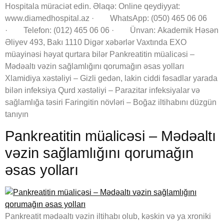
Hospitala müraciət edin. Əlaqə: Online qeydiyyat:
www.diamedhospital.az · WhatsApp: (050) 465 06 06
· Telefon: (012) 465 06 06 · Ünvan: Akademik Həsən
Əliyev 493, Bakı 1110 Digər xəbərlər Vaxtında EXO
müayinəsi həyat qurtara bilər Pankreatitin müalicəsi –
Mədəaltı vəzin sağlamlığını qorumağın əsas yolları
Xlamidiya xəstəliyi – Gizli gedən, lakin ciddi fəsadlar yarada
bilən infeksiya Qurd xəstəliyi – Parazitar infeksiyalar və
sağlamlığa təsiri Faringitin növləri – Boğaz iltihabını düzgün
tanıyın
Pankreatitin müalicəsi – Mədəaltı
vəzin sağlamlığını qorumağın
əsas yolları
Pankreatit mədəaltı vəzin iltihabı olub, kəskin və ya xroniki