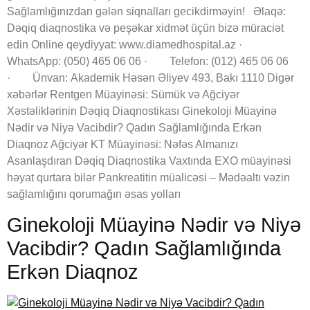
Sağlamlığınızdan gələn siqnalları gecikdirməyin! Əlaqə:
Dəqiq diaqnostika və peşəkar xidmət üçün bizə müraciət
edin Online qeydiyyat: www.diamedhospital.az ·
WhatsApp: (050) 465 06 06 · Telefon: (012) 465 06 06
· Ünvan: Akademik Həsən Əliyev 493, Bakı 1110 Digər
xəbərlər Rentgen Müayinəsi: Sümük və Ağciyər
Xəstəliklərinin Dəqiq Diaqnostikası Ginekoloji Müayinə
Nədir və Niyə Vacibdir? Qadın Sağlamlığında Erkən
Diaqnoz Ağciyər KT Müayinəsi: Nəfəs Almanızı
Asanlaşdıran Dəqiq Diaqnostika Vaxtında EXO müayinəsi
həyat qurtara bilər Pankreatitin müalicəsi – Mədəaltı vəzin
sağlamlığını qorumağın əsas yolları
Ginekoloji Müayinə Nədir və Niyə
Vacibdir? Qadın Sağlamlığında
Erkən Diaqnoz