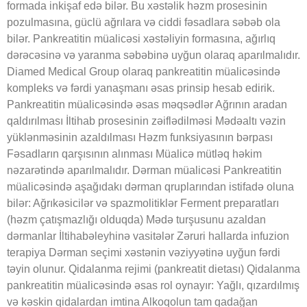
formada inkişaf edə bilər. Bu xəstəlik həzm prosesinin
pozulmasına, güclü ağrılara və ciddi fəsadlara səbəb ola
bilər. Pankreatitin müalicəsi xəstəliyin formasına, ağırlıq
dərəcəsinə və yaranma səbəbinə uyğun olaraq aparılmalıdır.
Diamed Medical Group olaraq pankreatitin müalicəsində
kompleks və fərdi yanaşmanı əsas prinsip hesab edirik.
Pankreatitin müalicəsində əsas məqsədlər Ağrının aradan
qaldırılması İltihab prosesinin zəiflədilməsi Mədəaltı vəzin
yüklənməsinin azaldılması Həzm funksiyasının bərpası
Fəsadların qarşısının alınması Müalicə mütləq həkim
nəzarətində aparılmalıdır. Dərman müalicəsi Pankreatitin
müalicəsində aşağıdakı dərman qruplarından istifadə oluna
bilər: Ağrıkəsicilər və spazmolitiklər Ferment preparatları
(həzm çatışmazlığı olduqda) Mədə turşusunu azaldan
dərmanlar İltihabəleyhinə vasitələr Zəruri hallarda infuzion
terapiya Dərman seçimi xəstənin vəziyyətinə uyğun fərdi
təyin olunur. Qidalanma rejimi (pankreatit dietası) Qidalanma
pankreatitin müalicəsində əsas rol oynayır: Yağlı, qızardılmış
və kəskin qidalardan imtina Alkoqolun tam qadağan