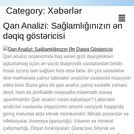
Category:
Xəbərlər
Qan Analizi: Sağlamlığınızın ən
dəqiq göstəricisi
Qan analizi orqanizmdə baş verən gizli dəyişiklikləri
aşkarlamaq üçün ən vacib diaqnostik vasitələrdən biridir.
İnsan özünü tam sağlam hiss etsə belə, bir çox xəstəliklər
ilkin mərhələdə yalnız laborator analizlər vasitəsilə müəyyən
edilə bilər. Buna görə də qan analizi yalnız xəstəlik zamanı
deyil, həm də profilaktik məqsədlə mütəmadi olaraq
aparılmalıdır. Qan analizi nələri aşkarlayır? Laborator
analizlər vasitəsilə orqanizmin ümumi vəziyyəti haqqında
geniş məlumat əldə etmək mümkündür: İltihabi proseslər və
infeksiyalar. Anemiya (qanazlığı). Vitamin və mineral
çatışmazlığı. Orqan funksiyaları: Qaraciyər, böyrək və