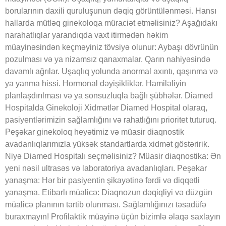
borularının daxili quruluşunun dəqiq görüntülənməsi. Hansı
hallarda mütləq ginekoloqa müraciət etməlisiniz? Aşağıdakı
narahatlıqlar yarandıqda vaxt itirmədən həkim
müayinəsindən keçməyiniz tövsiyə olunur: Aybaşı dövrünün
pozulması və ya nizamsız qanaxmalar. Qarın nahiyəsində
davamlı ağrılar. Uşaqlıq yolunda anormal axıntı, qaşınma və
ya yanma hissi. Hormonal dəyişikliklər. Hamiləliyin
planlaşdırılması və ya sonsuzluqla bağlı şübhələr. Diamed
Hospitalda Ginekoloji Xidmətlər Diamed Hospital olaraq,
pasiyentlərimizin sağlamlığını və rahatlığını prioritet tuturuq.
Peşəkar ginekoloq heyətimiz və müasir diaqnostik
avadanlıqlarımızla yüksək standartlarda xidmət göstəririk.
Niyə Diamed Hospitalı seçməlisiniz? Müasir diaqnostika: Ən
yeni nəsil ultrasəs və laboratoriya avadanlıqları. Peşəkar
yanaşma: Hər bir pasiyentin şikayətinə fərdi və diqqətli
yanaşma. Etibarlı müalicə: Diaqnozun dəqiqliyi və düzgün
müalicə planının tərtib olunması. Sağlamlığınızı təsadüfə
buraxmayın! Profilaktik müayinə üçün bizimlə əlaqə saxlayın