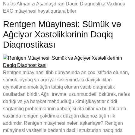
Nəfəs Almanızı Asanlaşdıran Dəqiq Diaqnostika Vaxtında
EXO müayinəsi həyat qurtara bilər
Rentgen Müayinəsi: Sümük və
Ağciyər Xəstəliklərinin Dəqiq
Diaqnostikası
Rentgen müayinəsi tibb dünyasında ən çox istifadə olunan,
sümük, oynaq və ağciyər sistemindəki dəyişiklikləri
qiymətləndirmək üçün tətbiq olunan vacib diaqnostik
üsullardan biridir. Ağrı, travma, uzunmüddətli öskürək, nəfəs
darlığı və ya hərəkət məhdudluğu kimi şikayətlər ciddi
sağlamlıq problemlərinin xəbərçisi ola bilər və bu hallarda
vaxtında rentgen çəkdirmək düzgün diaqnoz üçün ilk
addımdır. Rentgen müayinəsi nələri aşkarlayır? Rentgen
müayinəsi vasitəsilə bədənin daxili strukturları haqqında