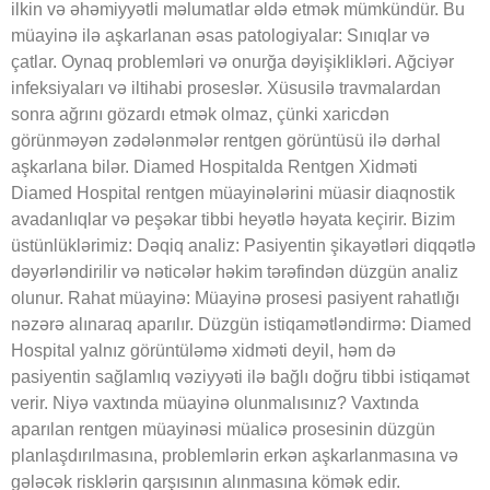
ilkin və əhəmiyyətli məlumatlar əldə etmək mümkündür. Bu
müayinə ilə aşkarlanan əsas patologiyalar: Sınıqlar və
çatlar. Oynaq problemləri və onurğa dəyişiklikləri. Ağciyər
infeksiyaları və iltihabi proseslər. Xüsusilə travmalardan
sonra ağrını gözardı etmək olmaz, çünki xaricdən
görünməyən zədələnmələr rentgen görüntüsü ilə dərhal
aşkarlana bilər. Diamed Hospitalda Rentgen Xidməti
Diamed Hospital rentgen müayinələrini müasir diaqnostik
avadanlıqlar və peşəkar tibbi heyətlə həyata keçirir. Bizim
üstünlüklərimiz: Dəqiq analiz: Pasiyentin şikayətləri diqqətlə
dəyərləndirilir və nəticələr həkim tərəfindən düzgün analiz
olunur. Rahat müayinə: Müayinə prosesi pasiyent rahatlığı
nəzərə alınaraq aparılır. Düzgün istiqamətləndirmə: Diamed
Hospital yalnız görüntüləmə xidməti deyil, həm də
pasiyentin sağlamlıq vəziyyəti ilə bağlı doğru tibbi istiqamət
verir. Niyə vaxtında müayinə olunmalısınız? Vaxtında
aparılan rentgen müayinəsi müalicə prosesinin düzgün
planlaşdırılmasına, problemlərin erkən aşkarlanmasına və
gələcək risklərin qarşısının alınmasına kömək edir.