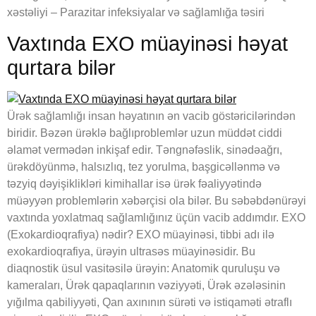
xəstəliyi – Parazitar infeksiyalar və sağlamlığa təsiri
Vaxtında EXO müayinəsi həyat
qurtara bilər
Ürək sağlamlığı insan həyatının ən vacib göstəricilərindən
biridir. Bəzən ürəklə bağlıproblemlər uzun müddət ciddi
əlamət vermədən inkişaf edir. Təngnəfəslik, sinədəağrı,
ürəkdöyünmə, halsızlıq, tez yorulma, başgicəllənmə və
təzyiq dəyişiklikləri kimihallar isə ürək fəaliyyətində
müəyyən problemlərin xəbərçisi ola bilər. Bu səbəbdənürəyi
vaxtında yoxlatmaq sağlamlığınız üçün vacib addımdır. EXO
(Exokardioqrafiya) nədir? EXO müayinəsi, tibbi adı ilə
exokardioqrafiya, ürəyin ultrasəs müayinəsidir. Bu
diaqnostik üsul vasitəsilə ürəyin: Anatomik quruluşu və
kameraları, Ürək qapaqlarının vəziyyəti, Ürək əzələsinin
yığılma qabiliyyəti, Qan axınının sürəti və istiqaməti ətraflı