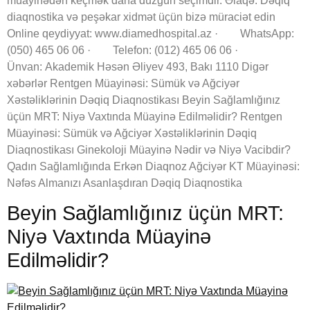
müayinədən keçmək daha düzgün seçimdir. Əlaqə: Dəqiq
diaqnostika və peşəkar xidmət üçün bizə müraciət edin
Online qeydiyyat: www.diamedhospital.az · WhatsApp:
(050) 465 06 06 · Telefon: (012) 465 06 06 ·
Ünvan: Akademik Həsən Əliyev 493, Bakı 1110 Digər
xəbərlər Rentgen Müayinəsi: Sümük və Ağciyər
Xəstəliklərinin Dəqiq Diaqnostikası Beyin Sağlamlığınız
üçün MRT: Niyə Vaxtında Müayinə Edilməlidir? Rentgen
Müayinəsi: Sümük və Ağciyər Xəstəliklərinin Dəqiq
Diaqnostikası Ginekoloji Müayinə Nədir və Niyə Vacibdir?
Qadın Sağlamlığında Erkən Diaqnoz Ağciyər KT Müayinəsi:
Nəfəs Almanızı Asanlaşdıran Dəqiq Diaqnostika
Beyin Sağlamlığınız üçün MRT:
Niyə Vaxtında Müayinə
Edilməlidir?