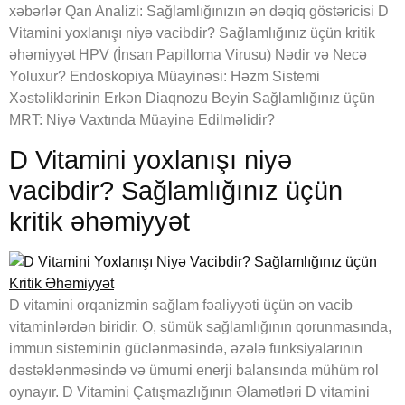
xəbərlər Qan Analizi: Sağlamlığınızın ən dəqiq göstəricisi D
Vitamini yoxlanışı niyə vacibdir? Sağlamlığınız üçün kritik
əhəmiyyət HPV (İnsan Papilloma Virusu) Nədir və Necə
Yoluxur? Endoskopiya Müayinəsi: Həzm Sistemi
Xəstəliklərinin Erkən Diaqnozu Beyin Sağlamlığınız üçün
MRT: Niyə Vaxtında Müayinə Edilməlidir?
D Vitamini yoxlanışı niyə
vacibdir? Sağlamlığınız üçün
kritik əhəmiyyət
D vitamini orqanizmin sağlam fəaliyyəti üçün ən vacib
vitaminlərdən biridir. O, sümük sağlamlığının qorunmasında,
immun sisteminin güclənməsində, əzələ funksiyalarının
dəstəklənməsində və ümumi enerji balansında mühüm rol
oynayır. D Vitamini Çatışmazlığının Əlamətləri D vitamini