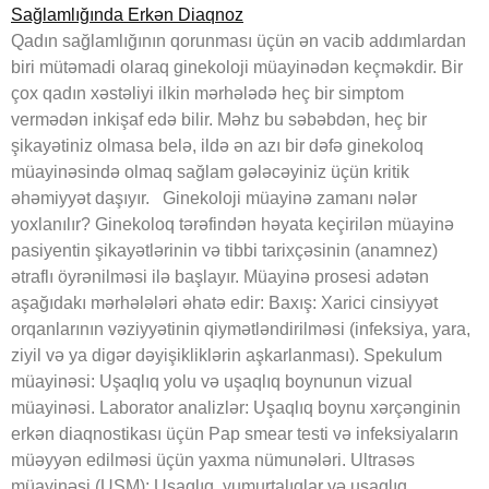
Qadın sağlamlığının qorunması üçün ən vacib addımlardan
biri mütəmadi olaraq ginekoloji müayinədən keçməkdir. Bir
çox qadın xəstəliyi ilkin mərhələdə heç bir simptom
vermədən inkişaf edə bilir. Məhz bu səbəbdən, heç bir
şikayətiniz olmasa belə, ildə ən azı bir dəfə ginekoloq
müayinəsində olmaq sağlam gələcəyiniz üçün kritik
əhəmiyyət daşıyır. Ginekoloji müayinə zamanı nələr
yoxlanılır? Ginekoloq tərəfindən həyata keçirilən müayinə
pasiyentin şikayətlərinin və tibbi tarixçəsinin (anamnez)
ətraflı öyrənilməsi ilə başlayır. Müayinə prosesi adətən
aşağıdakı mərhələləri əhatə edir: Baxış: Xarici cinsiyyət
orqanlarının vəziyyətinin qiymətləndirilməsi (infeksiya, yara,
ziyil və ya digər dəyişikliklərin aşkarlanması). Spekulum
müayinəsi: Uşaqlıq yolu və uşaqlıq boynunun vizual
müayinəsi. Laborator analizlər: Uşaqlıq boynu xərçənginin
erkən diaqnostikası üçün Pap smear testi və infeksiyaların
müəyyən edilməsi üçün yaxma nümunələri. Ultrasəs
müayinəsi (USM): Uşaqlıq, yumurtalıqlar və uşaqlıq