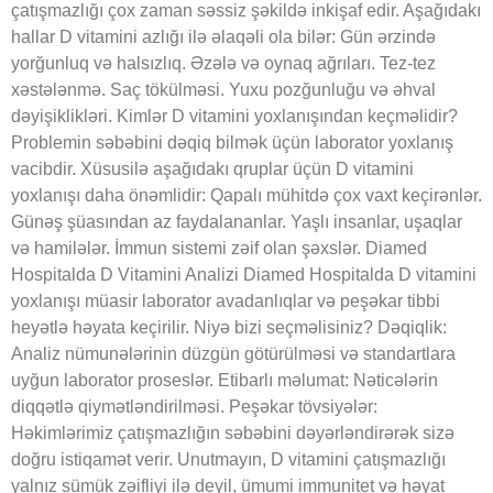
çatışmazlığı çox zaman səssiz şəkildə inkişaf edir. Aşağıdakı
hallar D vitamini azlığı ilə əlaqəli ola bilər: Gün ərzində
yorğunluq və halsızlıq. Əzələ və oynaq ağrıları. Tez-tez
xəstələnmə. Saç tökülməsi. Yuxu pozğunluğu və əhval
dəyişiklikləri. Kimlər D vitamini yoxlanışından keçməlidir?
Problemin səbəbini dəqiq bilmək üçün laborator yoxlanış
vacibdir. Xüsusilə aşağıdakı qruplar üçün D vitamini
yoxlanışı daha önəmlidir: Qapalı mühitdə çox vaxt keçirənlər.
Günəş şüasından az faydalananlar. Yaşlı insanlar, uşaqlar
və hamilələr. İmmun sistemi zəif olan şəxslər. Diamed
Hospitalda D Vitamini Analizi Diamed Hospitalda D vitamini
yoxlanışı müasir laborator avadanlıqlar və peşəkar tibbi
heyətlə həyata keçirilir. Niyə bizi seçməlisiniz? Dəqiqlik:
Analiz nümunələrinin düzgün götürülməsi və standartlara
uyğun laborator proseslər. Etibarlı məlumat: Nəticələrin
diqqətlə qiymətləndirilməsi. Peşəkar tövsiyələr:
Həkimlərimiz çatışmazlığın səbəbini dəyərləndirərək sizə
doğru istiqamət verir. Unutmayın, D vitamini çatışmazlığı
yalnız sümük zəifliyi ilə deyil, ümumi immunitet və həyat