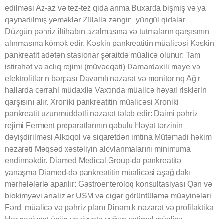
edilməsi Az-az və tez-tez qidalanma Buxarda bişmiş və ya
qaynadılmış yeməklər Zülalla zəngin, yüngül qidalar
Düzgün pəhriz iltihabın azalmasına və tutmaların qarşısının
alınmasına kömək edir. Kəskin pankreatitin müalicəsi Kəskin
pankreatit adətən stasionar şəraitdə müalicə olunur: Tam
istirahət və aclıq rejimi (müvəqqəti) Damardaxili maye və
elektrolitlərin bərpası Davamlı nəzarət və monitorinq Ağır
hallarda cərrahi müdaxilə Vaxtında müalicə həyati risklərin
qarşısını alır. Xroniki pankreatitin müalicəsi Xroniki
pankreatit uzunmüddətli nəzarət tələb edir: Daimi pəhriz
rejimi Ferment preparatlarının qəbulu Həyat tərzinin
dəyişdirilməsi Alkoqol və siqaretdən imtina Mütəmadi həkim
nəzarəti Məqsəd xəstəliyin alovlanmalarını minimuma
endirməkdir. Diamed Medical Group-da pankreatitə
yanaşma Diamed-də pankreatitin müalicəsi aşağıdakı
mərhələlərlə aparılır: Gastroenteroloq konsultasiyası Qan və
biokimyəvi analizlər USM və digər görüntüləmə müayinələri
Fərdi müalicə və pəhriz planı Dinamik nəzarət və profilaktika