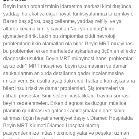
Beyin insan orqanizminin idarəetmə mərkəzi kimi düşüncə,
yaddaş, hərəkət və digər həyati funksiyalarımızı tənzimləyir.
Bəzən baş ağrısı, başgicəllənmə, yaddaş zəifliyi və ya
əllərdə keyimə kimi şikayətləri “adi yorğunluq” kimi
qiymətləndiririk. Lakin bu simptomlar ciddi nevroloji
problemlərin ilkin əlamətləri ola bilər. Beyin MRT müayinəsi
bu problemləri erkən mərhələdə aşkarlamaq üçün ən effektiv
diaqnostik üsuldur. Beyin MRT müayinəsi hansı problemləri
aşkar edir? MRT müayinəsi beyin toxumasının və damar
strukturlarının ən xırda detallarına qədər incələnməsinə
imkan verir. Bu üsulla aşağıdakı ciddi hallar erkən aşkarlana
bilər: İnsult riski və damar problemləri. Şiş törəmələri və
iltihabi proseslər. Sinir sistemi xəstəlikləri. Travma sonrası
beyin zədələnmələri. Erkən diaqnostika düzgün müalicə
planının qurulması və gələcək ağırlaşmaların qarşısının
alınması üçün həyati əhəmiyyət daşıyır. Diamed Hospitalda
Beyin MRT Xidməti Diamed Hospital olaraq,
pasiyentlərimizə müasir texnologiyalar və peşəkar uzman