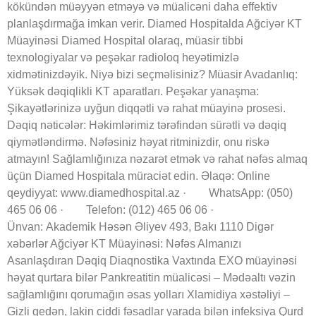
kökündən müəyyən etməyə və müalicəni daha effektiv
planlaşdırmağa imkan verir. Diamed Hospitalda Ağciyər KT
Müayinəsi Diamed Hospital olaraq, müasir tibbi
texnologiyalar və peşəkar radioloq heyətimizlə
xidmətinizdəyik. Niyə bizi seçməlisiniz? Müasir Avadanlıq:
Yüksək dəqiqlikli KT aparatları. Peşəkar yanaşma:
Şikayətlərinizə uyğun diqqətli və rahat müayinə prosesi.
Dəqiq nəticələr: Həkimlərimiz tərəfindən sürətli və dəqiq
qiymətləndirmə. Nəfəsiniz həyat ritminizdir, onu riskə
atmayın! Sağlamlığınıza nəzarət etmək və rahat nəfəs almaq
üçün Diamed Hospitala müraciət edin. Əlaqə: Online
qeydiyyat: www.diamedhospital.az · WhatsApp: (050)
465 06 06 · Telefon: (012) 465 06 06 ·
Ünvan: Akademik Həsən Əliyev 493, Bakı 1110 Digər
xəbərlər Ağciyər KT Müayinəsi: Nəfəs Almanızı
Asanlaşdıran Dəqiq Diaqnostika Vaxtında EXO müayinəsi
həyat qurtara bilər Pankreatitin müalicəsi – Mədəaltı vəzin
sağlamlığını qorumağın əsas yolları Xlamidiya xəstəliyi –
Gizli gedən, lakin ciddi fəsadlar yarada bilən infeksiya Qurd