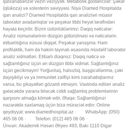
qalxanabənzər vəzin vəziyyəti. Metabolik göstəricilər: Şəkər
(qlükoza) və xolesterin səviyyəsi. Niyə Diamed Hospitalda
qan analizi? Diamed Hospitalda qan analizləri müasir
laborator avadanlıqlar və peşəkar tibbi heyət tərəfindən
həyata keçirilir. Bizim üstünlüklərimiz: Dəqiq nəticələr:
Analiz nümunələrinin düzgün götürülməsi və nəticələrin
etibarlılığına xüsusi diqqət. Peşəkar yanaşma: Həm
profilaktik, həm də həkim təyinatı əsasında müxtəlif laborator
analiz xidmətləri. Etibarlı diaqnoz: Dəqiq nəticə və
sağlamlığınız üçün ən düzgün tibbi xidmət. Sağlamlığınız
üçün gecikməyin! Yorğunluq, halsızlıq, başgicəllənmə, çəki
dəyişikliyi və ya immunitet zəifliyi kimi narahatlıqlarınız
varsa, bu şikayətləri gözardı etməyin. Vaxtında edilən analiz
gələcəkdə yarana biləcək ciddi sağlamlıq problemlərinin
qarşısını almağa kömək edir. Əlaqə: Sağlamlığınızı
nəzarətdə saxlamaq üçün bizə müraciət edin: Online
qeydiyyat: www.diamedhospital.az · WhatsApp: (050)
465 06 06 · Telefon: (012) 465 06 06 ·
Ünvan: Akademik Həsən Əliyev 493, Bakı 1110 Digər