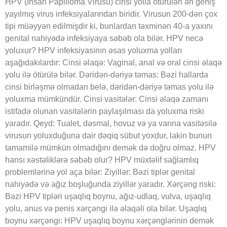
HPV (İnsan Papilloma Virusu) cinsi yolla ötürülən ən geniş
yayılmış virus infeksiyalarından biridir. Virusun 200-dən çox
tipi müəyyən edilmişdir ki, bunlardan təxminən 40-a yaxını
genital nahiyədə infeksiyaya səbəb ola bilər. HPV necə
yoluxur? HPV infeksiyasının əsas yoluxma yolları
aşağıdakılardır: Cinsi əlaqə: Vaginal, anal və oral cinsi əlaqə
yolu ilə ötürülə bilər. Dəridən-dəriyə təmas: Bəzi hallarda
cinsi birləşmə olmadan belə, dəridən-dəriyə təmas yolu ilə
yoluxma mümkündür. Cinsi vasitələr: Cinsi əlaqə zamanı
istifadə olunan vasitələrin paylaşılması da yoluxma riski
yaradır. Qeyd: Tualet, dəsmal, hovuz və ya vanna vasitəsilə
virusun yoluxduğuna dair dəqiq sübut yoxdur, lakin bunun
tamamilə mümkün olmadığını demək də doğru olmaz. HPV
hansı xəstəliklərə səbəb olur? HPV müxtəlif sağlamlıq
problemlərinə yol aça bilər: Ziyillər: Bəzi tiplər genital
nahiyədə və ağız boşluğunda ziyillər yaradır. Xərçəng riski:
Bəzi HPV tipləri uşaqlıq boynu, ağız-udlaq, vulva, uşaqlıq
yolu, anus və penis xərçəngi ilə əlaqəli ola bilər. Uşaqlıq
boynu xərçəngi: HPV uşaqlıq boynu xərçənglərinin demək