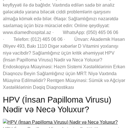
keyfiyyəti ilə də bağlıdır. Vaxtında edilən sadə bir analiz
gələcəkdə yarana biləcək ciddi problemlərin qarşısını
almağa kömək edə bilər. Əlaqə: Sağlamlığınızı nəzarətdə
saxlamaq üçün bizə müraciət edin: Online qeydiyyat:
www.diamedhospital.az · WhatsApp: (050) 465 06 06
· Telefon: (012) 465 06 06 · Ünvan: Akademik Həsən
Əliyev 493, Bakı 1110 Digər xəbərlər D Vitamini yoxlanışı
niyə vacibdir? Sağlamlığınız üçün kritik əhəmiyyət HPV
(İnsan Papilloma Virusu) Nədir və Necə Yoluxur?
Endoskopiya Müayinəsi: Həzm Sistemi Xəstəliklərinin Erkən
Diaqnozu Beyin Sağlamlığınız üçün MRT: Niyə Vaxtında
Müayinə Edilməlidir? Rentgen Müayinəsi: Sümük və Ağciyər
Xəstəliklərinin Dəqiq Diaqnostikası
HPV (İnsan Papilloma Virusu)
Nədir və Necə Yoluxur?