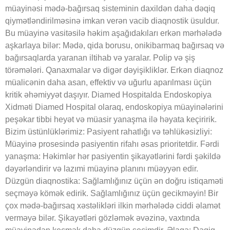
müayinəsi mədə-bağırsaq sisteminin daxildən daha dəqiq
qiymətləndirilməsinə imkan verən vacib diaqnostik üsuldur.
Bu müayinə vasitəsilə həkim aşağıdakıları erkən mərhələdə
aşkarlaya bilər: Mədə, qida borusu, onikibarmaq bağırsaq və
bağırsaqlarda yaranan iltihab və yaralar. Polip və şiş
törəmələri. Qanaxmalar və digər dəyişikliklər. Erkən diaqnoz
müalicənin daha asan, effektiv və uğurlu aparılması üçün
kritik əhəmiyyət daşıyır. Diamed Hospitalda Endoskopiya
Xidməti Diamed Hospital olaraq, endoskopiya müayinələrini
peşəkar tibbi heyət və müasir yanaşma ilə həyata keçiririk.
Bizim üstünlüklərimiz: Pasiyent rahatlığı və təhlükəsizliyi:
Müayinə prosesində pasiyentin rifahı əsas prioritetdir. Fərdi
yanaşma: Həkimlər hər pasiyentin şikayətlərini fərdi şəkildə
dəyərləndirir və lazımi müayinə planını müəyyən edir.
Düzgün diaqnostika: Sağlamlığınız üçün ən doğru istiqaməti
seçməyə kömək edirik. Sağlamlığınız üçün gecikməyin! Bir
çox mədə-bağırsaq xəstəlikləri ilkin mərhələdə ciddi əlamət
verməyə bilər. Şikayətləri gözləmək əvəzinə, vaxtında