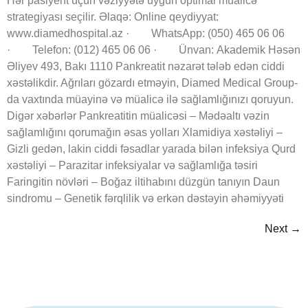
Hər pasiyent üçün vəziyyətə uyğun optimal müalicə
strategiyası seçilir. Əlaqə: Online qeydiyyat:
www.diamedhospital.az · WhatsApp: (050) 465 06 06
· Telefon: (012) 465 06 06 · Ünvan: Akademik Həsən
Əliyev 493, Bakı 1110 Pankreatit nəzarət tələb edən ciddi
xəstəlikdir. Ağrıları gözardı etməyin, Diamed Medical Group-
da vaxtında müayinə və müalicə ilə sağlamlığınızı qoruyun.
Digər xəbərlər Pankreatitin müalicəsi – Mədəaltı vəzin
sağlamlığını qorumağın əsas yolları Xlamidiya xəstəliyi –
Gizli gedən, lakin ciddi fəsadlar yarada bilən infeksiya Qurd
xəstəliyi – Parazitar infeksiyalar və sağlamlığa təsiri
Faringitin növləri – Boğaz iltihabını düzgün tanıyın Daun
sindromu – Genetik fərqlilik və erkən dəstəyin əhəmiyyəti
Next
→