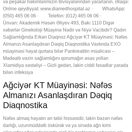
və peşəkar həkimlərimizin tövsiyələrindən yararlanın. Əlaqə:
Online qeydiyyat: www.diamedhospital.az · WhatsApp:
(050) 465 06 06 · Telefon: (012) 465 06 06 ·
Ünvan: Akademik Həsən Əliyev 493, Bakı 1110 Digər
xəbərlər Ginekoloji Müayinə Nədir və Niyə Vacibdir? Qadın
Sağlamlığında Erkən Diaqnoz Ağciyər KT Müayinəsi: Nəfəs
Almanızı Asanlaşdıran Dəqiq Diaqnostika Vaxtında EXO
müayinəsi həyat qurtara bilər Pankreatitin müalicəsi –
Mədəaltı vəzin sağlamlığını qorumağın əsas yolları
Xlamidiya xəstəliyi – Gizli gedən, lakin ciddi fəsadlar yarada
bilən infeksiya
Ağciyər KT Müayinəsi: Nəfəs
Almanızı Asanlaşdıran Dəqiq
Diaqnostika
Nəfəs almaq həyatın ən təbii hissəsidir, lakin bəzən nəfəs
darlığı, uzunmüddətli öskürək və ya sinədə ağrı kimi