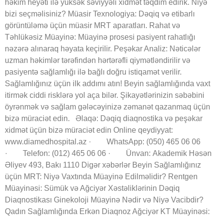
həkim heyəti ilə yüksək səviyyəli xidmət təqdim edirik. Niyə
bizi seçməlisiniz? Müasir Texnologiya: Dəqiq və etibarlı
görüntüləmə üçün müasir MRT aparatları. Rahat və
Təhlükəsiz Müayinə: Müayinə prosesi pasiyent rahatlığı
nəzərə alınaraq həyata keçirilir. Peşəkar Analiz: Nəticələr
uzman həkimlər tərəfindən hərtərəfli qiymətləndirilir və
pasiyentə sağlamlığı ilə bağlı doğru istiqamət verilir.
Sağlamlığınız üçün ilk addımı atın! Beyin sağlamlığında vaxt
itirmək ciddi risklərə yol aça bilər. Şikayətlərinizin səbəbini
öyrənmək və sağlam gələcəyinizə zəmanət qazanmaq üçün
bizə müraciət edin. Əlaqə: Dəqiq diaqnostika və peşəkar
xidmət üçün bizə müraciət edin Online qeydiyyat:
www.diamedhospital.az · WhatsApp: (050) 465 06 06
· Telefon: (012) 465 06 06 · Ünvan: Akademik Həsən
Əliyev 493, Bakı 1110 Digər xəbərlər Beyin Sağlamlığınız
üçün MRT: Niyə Vaxtında Müayinə Edilməlidir? Rentgen
Müayinəsi: Sümük və Ağciyər Xəstəliklərinin Dəqiq
Diaqnostikası Ginekoloji Müayinə Nədir və Niyə Vacibdir?
Qadın Sağlamlığında Erkən Diaqnoz Ağciyər KT Müayinəsi: