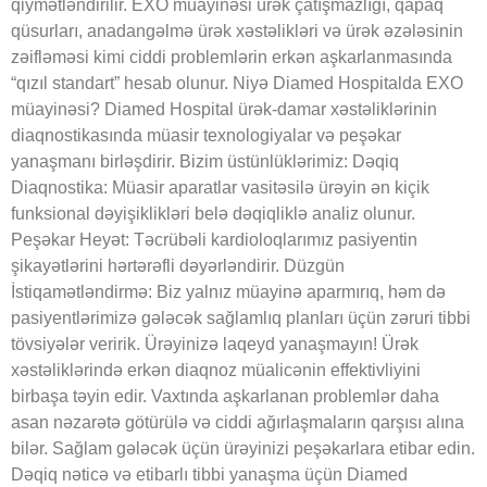
qiymətləndirilir. EXO müayinəsi ürək çatışmazlığı, qapaq
qüsurları, anadangəlmə ürək xəstəlikləri və ürək əzələsinin
zəifləməsi kimi ciddi problemlərin erkən aşkarlanmasında
“qızıl standart” hesab olunur. Niyə Diamed Hospitalda EXO
müayinəsi? Diamed Hospital ürək-damar xəstəliklərinin
diaqnostikasında müasir texnologiyalar və peşəkar
yanaşmanı birləşdirir. Bizim üstünlüklərimiz: Dəqiq
Diaqnostika: Müasir aparatlar vasitəsilə ürəyin ən kiçik
funksional dəyişiklikləri belə dəqiqliklə analiz olunur.
Peşəkar Heyət: Təcrübəli kardioloqlarımız pasiyentin
şikayətlərini hərtərəfli dəyərləndirir. Düzgün
İstiqamətləndirmə: Biz yalnız müayinə aparmırıq, həm də
pasiyentlərimizə gələcək sağlamlıq planları üçün zəruri tibbi
tövsiyələr veririk. Ürəyinizə laqeyd yanaşmayın! Ürək
xəstəliklərində erkən diaqnoz müalicənin effektivliyini
birbaşa təyin edir. Vaxtında aşkarlanan problemlər daha
asan nəzarətə götürülə və ciddi ağırlaşmaların qarşısı alına
bilər. Sağlam gələcək üçün ürəyinizi peşəkarlara etibar edin.
Dəqiq nəticə və etibarlı tibbi yanaşma üçün Diamed