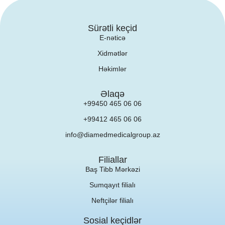
Sürətli keçid
E-nəticə
Xidmətlər
Həkimlər
Əlaqə
+99450 465 06 06
+99412 465 06 06
info@diamedmedicalgroup.az
Filiallar
Baş Tibb Mərkəzi
Sumqayıt filialı
Neftçilər filialı
Sosial keçidlər