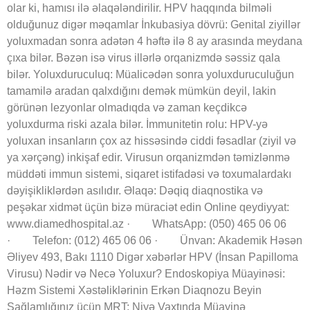
olar ki, hamısı ilə əlaqələndirilir. HPV haqqında bilməli
olduğunuz digər məqamlar İnkubasiya dövrü: Genital ziyillər
yoluxmadan sonra adətən 4 həftə ilə 8 ay arasında meydana
çıxa bilər. Bəzən isə virus illərlə orqanizmdə səssiz qala
bilər. Yoluxduruculuq: Müalicədən sonra yoluxduruculuğun
tamamilə aradan qalxdığını demək mümkün deyil, lakin
görünən lezyonlar olmadıqda və zaman keçdikcə
yoluxdurma riski azala bilər. İmmunitetin rolu: HPV-yə
yoluxan insanların çox az hissəsində ciddi fəsadlar (ziyil və
ya xərçəng) inkişaf edir. Virusun orqanizmdən təmizlənmə
müddəti immun sistemi, siqaret istifadəsi və toxumalardakı
dəyişikliklərdən asılıdır. Əlaqə: Dəqiq diaqnostika və
peşəkar xidmət üçün bizə müraciət edin Online qeydiyyat:
www.diamedhospital.az · WhatsApp: (050) 465 06 06
· Telefon: (012) 465 06 06 · Ünvan: Akademik Həsən
Əliyev 493, Bakı 1110 Digər xəbərlər HPV (İnsan Papilloma
Virusu) Nədir və Necə Yoluxur? Endoskopiya Müayinəsi:
Həzm Sistemi Xəstəliklərinin Erkən Diaqnozu Beyin
Sağlamlığınız üçün MRT: Niyə Vaxtında Müayinə