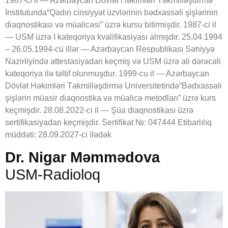
1987-ci il — Azərbaycan Dövlət Həkimləri Təkmilləşdirmə
İnstitutunda“Qadın cinsiyyət üzvlərinin bədxassəli şişlərinin
diaqnostikası və müalicəsi” üzrə kursu bitirmişdir. 1987-ci il
— USM üzrə I kateqoriya kvalifikasiyası almışdır. 25.04.1994
– 26.05.1994-cü illər — Azərbaycan Respublikası Səhiyyə
Nazirliyində attestasiyadan keçmiş və USM üzrə ali dərəcəli
kateqoriya ilə təltif olunmuşdur. 1999-cu il — Azərbaycan
Dövlət Həkimləri Təkmilləşdirmə Universitetində“Bədxassəli
şişlərin müasir diaqnostika və müalicə metodları” üzrə kurs
keçmişdir. 28.08.2022-ci il — Şüa diaqnostikası üzrə
sertifikasiyadan keçmişdir. Sertifikat №: 047444 Etibarlılıq
müddəti: 28.09.2027-ci ilədək
Dr. Nigar Məmmədova
USM-Radioloq