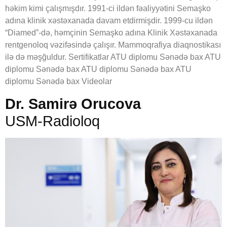
həkim kimi çalışmışdır. 1991-ci ildən fəaliyyətini Semaşko
adına klinik xəstəxanada davam etdirmişdir. 1999-cu ildən
“Diamed”-də, həmçinin Semaşko adına Klinik Xəstəxanada
rentgenoloq vəzifəsində çalışır. Mammoqrafiya diaqnostikası
ilə də məşğuldur. Sertifikatlar ATU diplomu Sənədə bax ATU
diplomu Sənədə bax ATU diplomu Sənədə bax ATU
diplomu Sənədə bax Videolar
Dr. Samirə Orucova
USM-Radioloq