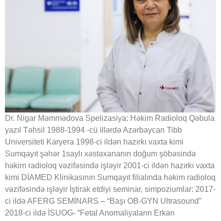
Dr. Nigar Məmmədova Spelizasiya: Həkim Radioloq Qəbula
yazıl Təhsil 1988-1994 -cü illərdə Azərbaycan Tibb
Universiteti Karyera 1998-ci ildən hazırkı vaxta kimi
Sumqayıt şəhər 1saylı xəstəxananın doğum şöbəsində
həkim radioloq vəzifəsində işləyir 2001-ci ildən hazırkı vaxta
kimi DİAMED Klinikasının Sumqayıt filialında həkim radioloq
vəzifəsində işləyir İştirak etdiyi seminar, simpoziumlar: 2017-
ci ildə AFERG SEMİNARS – “Başı OB-GYN Ultrasound”
2018-ci ildə İSUOG- “Fetal Anomaliyaların Erkən