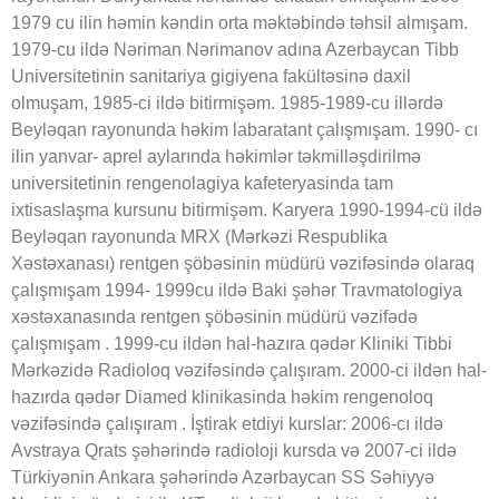
1979 cu ilin həmin kəndin orta məktəbində təhsil almışam.
1979-cu ildə Nəriman Nərimanov adına Azerbaycan Tibb
Universitetinin sanitariya gigiyena fakültəsinə daxil
olmuşam, 1985-ci ildə bitirmişəm. 1985-1989-cu illərdə
Beyləqan rayonunda həkim labaratant çalışmışam. 1990- cı
ilin yanvar- aprel aylarında həkimlər təkmilləşdirilmə
universitetinin rengenolagiya kafeteryasinda tam
ixtisaslaşma kursunu bitirmişəm. Karyera 1990-1994-cü ildə
Beyləqan rayonunda MRX (Mərkəzi Respublika
Xəstəxanası) rentgen şöbəsinin müdürü vəzifəsində olaraq
çalışmışam 1994- 1999cu ildə Baki şəhər Travmatologiya
xəstəxanasında rentgen şöbəsinin müdürü vəzifədə
çalışmışam . 1999-cu ildən hal-hazıra qədər Kliniki Tibbi
Mərkəzidə Radioloq vəzifəsində çalışıram. 2000-ci ildən hal-
hazırda qədər Diamed klinikasinda həkim rengenoloq
vəzifəsində çalışıram . İştirak etdiyi kurslar: 2006-cı ildə
Avstraya Qrats şəhərində radioloji kursda və 2007-ci ildə
Türkiyənin Ankara şəhərində Azərbaycan SS Səhiyyə