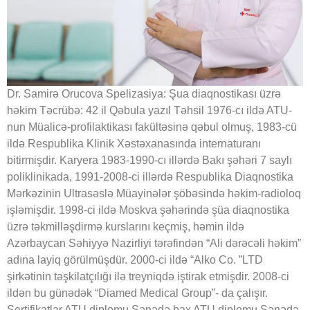
Dr. Samirə Orucova Spelizasiya: Şua diaqnostikası üzrə
həkim Təcrübə: 42 il Qəbula yazıl Təhsil 1976-cı ildə ATU-
nun Müalicə-profilaktikası fakültəsinə qəbul olmuş, 1983-cü
ildə Respublika Klinik Xəstəxanasında internaturanı
bitirmişdir. Karyera 1983-1990-cı illərdə Bakı şəhəri 7 saylı
poliklinikada, 1991-2008-ci illərdə Respublika Diaqnostika
Mərkəzinin Ultrasəslə Müayinələr şöbəsində həkim-radioloq
işləmişdir. 1998-ci ildə Moskva şəhərində şüa diaqnostika
üzrə təkmilləşdirmə kurslarını keçmiş, həmin ildə
Azərbaycan Səhiyyə Nazirliyi tərəfindən “Ali dərəcəli həkim”
adına layiq görülmüşdür. 2000-ci ildə “Alko Co. ”LTD
şirkətinin təşkilatçılığı ilə treyniqdə iştirak etmişdir. 2008-ci
ildən bu günədək “Diamed Medical Group”- da çalışır.
Sertifikatlar ATU diplomu Sənədə bax ATU diplomu Sənədə