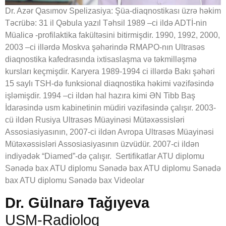
Dr. Azər Qasımov Spelizasiya: Şüa-diaqnostikası üzrə həkim
Təcrübə: 31 il Qəbula yazıl Təhsil 1989 –ci ildə ADTİ-nin
Müalicə -profilaktika fakültəsini bitirmişdir. 1990, 1992, 2000,
2003 –ci illərdə Moskva şəhərində RMAPO-nın Ultrasəs
diaqnostika kafedrasında ixtisaslaşma və təkmilləşmə
kursları keçmişdir. Karyera 1989-1994 ci illərdə Bakı şəhəri
15 saylı TSH-də funksional diaqnostika həkimi vəzifəsində
işləmişdir. 1994 –ci ildən hal hazıra kimi ƏN Tibb Baş
İdarəsində usm kabinetinin müdiri vəzifəsində çalışır. 2003-
cü ildən Rusiya Ultrasəs Müayinəsi Mütəxəssisləri
Assosiasiyasının, 2007-ci ildən Avropa Ultrasəs Müayinəsi
Mütəxəssisləri Assosiasiyasının üzvüdür. 2007-ci ildən
indiyədək “Diamed”-də çalışır. Sertifikatlar ATU diplomu
Sənədə bax ATU diplomu Sənədə bax ATU diplomu Sənədə
bax ATU diplomu Sənədə bax Videolar
Dr. Gülnarə Tağıyeva
USM-Radioloq