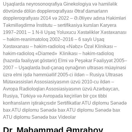
Uşaqlarda neyrosonoqrafiya Ginekologiya və hamiləlik
dövründə dölün doppleroqrafiyası Ətraf damarların
doppleroqrafiyası 2014 və 2022 – Ə.Əliyev adına Həkimləri
Təkmilləşdirmə İnstitutu – sertifikasiya kursları Karyera
1997–2001 – 1 N-li Uşaq Yoluxucu Xəstəliklər Xəstəxanası
– həkim-reanimatoloq 2002–2016 – 6 saylı Uşaq
Xəstəxanası – həkim-radioloq «Nəbz» Özəl Klinikası –
həkim-radioloq «Diamed» Klinikası – həkim-radioloq
(hazırda fəaliyyət göstərir) Elmi və Peşəkar Fəaliyyət 2005–
2007 – Uşaqlarda bud-çanaq oynağının ultrasəs müayinəsi
üzrə elmi işdə həmmüəllif 2005-ci ildən – Rusiya Ultrasəs
Mütəxəssisləri Assosiasiyasının üzvü 2010-cu ildən –
Avropa Radioloqları Assosiasiyasının üzvü Azərbaycan,
Rusiya, Türkiyə və Avropada keçirilən bir çox tibbi
konfransların iştirakçısıdır Sertifikatlar ATU diplomu Sənədə
bax ATU diplomu Sənədə bax ATU diplomu Sənədə bax
ATU diplomu Sənədə bax Videolar
Dr. Məhəmməd Əmrahov