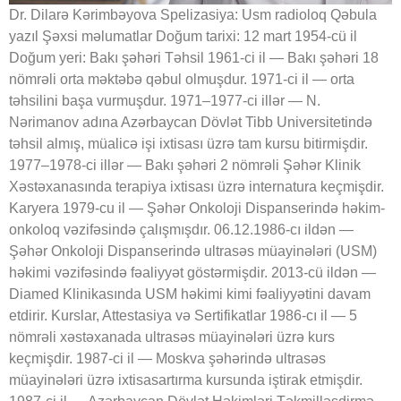
Dr. Dilarə Kərimbəyova Spelizasiya: Usm radioloq Qəbula
yazıl Şəxsi məlumatlar Doğum tarixi: 12 mart 1954-cü il
Doğum yeri: Bakı şəhəri Təhsil 1961-ci il — Bakı şəhəri 18
nömrəli orta məktəbə qəbul olmuşdur. 1971-ci il — orta
təhsilini başa vurmuşdur. 1971–1977-ci illər — N.
Nərimanov adına Azərbaycan Dövlət Tibb Universitetində
təhsil almış, müalicə işi ixtisası üzrə tam kursu bitirmişdir.
1977–1978-ci illər — Bakı şəhəri 2 nömrəli Şəhər Klinik
Xəstəxanasında terapiya ixtisası üzrə internatura keçmişdir.
Karyera 1979-cu il — Şəhər Onkoloji Dispanserində həkim-
onkoloq vəzifəsində çalışmışdır. 06.12.1986-cı ildən —
Şəhər Onkoloji Dispanserində ultrasəs müayinələri (USM)
həkimi vəzifəsində fəaliyyət göstərmişdir. 2013-cü ildən —
Diamed Klinikasında USM həkimi kimi fəaliyyətini davam
etdirir. Kurslar, Attestasiya və Sertifikatlar 1986-cı il — 5
nömrəli xəstəxanada ultrasəs müayinələri üzrə kurs
keçmişdir. 1987-ci il — Moskva şəhərində ultrasəs
müayinələri üzrə ixtisasartırma kursunda iştirak etmişdir.