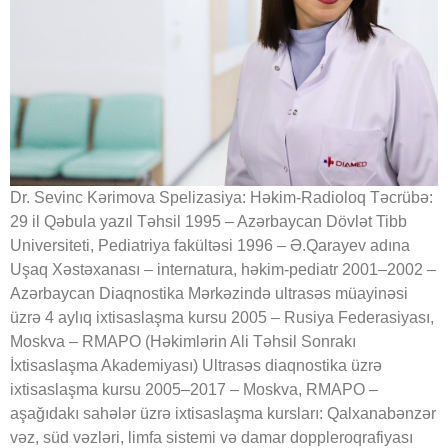
Dr. Sevinc Kərimova Spelizasiya: Həkim-Radioloq Təcrübə:
29 il Qəbula yazıl Təhsil 1995 – Azərbaycan Dövlət Tibb
Universiteti, Pediatriya fakültəsi 1996 – Ə.Qarayev adına
Uşaq Xəstəxanası – internatura, həkim-pediatr 2001–2002 –
Azərbaycan Diaqnostika Mərkəzində ultrasəs müayinəsi
üzrə 4 aylıq ixtisaslaşma kursu 2005 – Rusiya Federasiyası,
Moskva – RMAPO (Həkimlərin Ali Təhsil Sonrakı
İxtisaslaşma Akademiyası) Ultrasəs diaqnostika üzrə
ixtisaslaşma kursu 2005–2017 – Moskva, RMAPO –
aşağıdakı sahələr üzrə ixtisaslaşma kursları: Qalxanabənzər
vəz, süd vəzləri, limfa sistemi və damar doppleroqrafiyası