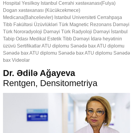
Hospital Yesilkoy Istanbul Cerrahi xəstəxanası(Fulya)
Dogan xəstəxanası (Kücükcekmece)
Medicana(Bahcelievler) Istanbul Universiteti Cerrahpaşa
Tibb Fakültəsi Üzüvlükləri Türk Magnetic Rezonans Dərnəyi
Türk Nororadyoloji Dərnəyi Türk Radyoloji Dərnəyi İstanbul
Tabip Odası Medikal Estetik Tibb Dərnəyi İdarə heyətinin
üzüvü Sertifikatlar ATU diplomu Sənədə bax ATU diplomu
Sənədə bax ATU diplomu Sənədə bax ATU diplomu Sənədə
bax Videolar
Dr. Ədilə Ağayeva
Rentgen, Densitometriya