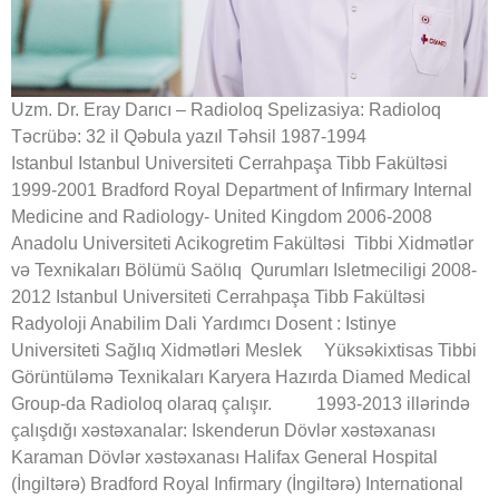
Uzm. Dr. Eray Darıcı – Radioloq Spelizasiya: Radioloq
Təcrübə: 32 il Qəbula yazıl Təhsil 1987-1994
Istanbul Istanbul Universiteti Cerrahpaşa Tibb Fakültəsi
1999-2001 Bradford Royal Department of Infirmary Internal
Medicine and Radiology- United Kingdom 2006-2008
Anadolu Universiteti Acikogretim Fakültəsi Tibbi Xidmətlər
və Texnikaları Bölümü Saölıq Qurumları Isletmeciligi 2008-
2012 Istanbul Universiteti Cerrahpaşa Tibb Fakültəsi
Radyoloji Anabilim Dali Yardımcı Dosent : Istinye
Universiteti Sağlıq Xidmətləri Meslek Yüksəkixtisas Tibbi
Görüntüləmə Texnikaları Karyera Hazırda Diamed Medical
Group-da Radioloq olaraq çalışır. 1993-2013 illərində
çalışdığı xəstəxanalar: Iskenderun Dövlər xəstəxanası
Karaman Dövlər xəstəxanası Halifax General Hospital
(İngiltərə) Bradford Royal Infirmary (İngiltərə) International