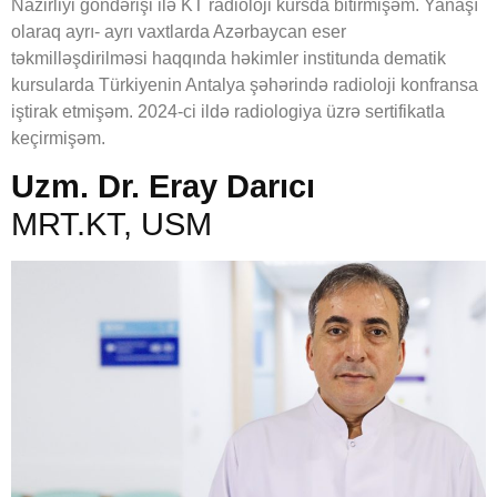
Nazirliyi göndərişi ilə KT radioloji kursda bitirmişəm. Yanaşı
olaraq ayrı- ayrı vaxtlarda Azərbaycan eser
təkmilləşdirilməsi haqqında həkimler institunda dematik
kursularda Türkiyenin Antalya şəhərində radioloji konfransa
iştirak etmişəm. 2024-ci ildə radiologiya üzrə sertifikatla
keçirmişəm.
Uzm. Dr. Eray Darıcı
MRT.KT, USM