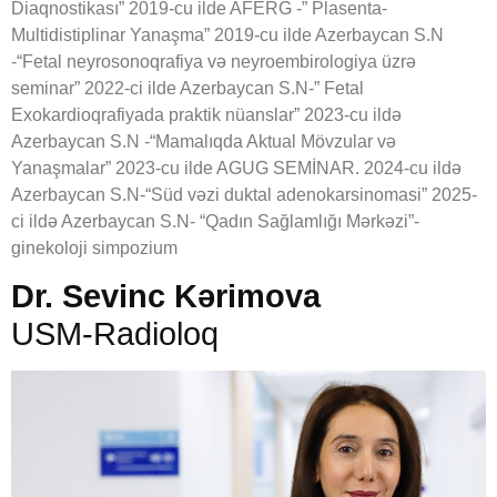
Diaqnostikası” 2019-cu ilde AFERG -” Plasenta-
Multidistiplinar Yanaşma” 2019-cu ilde Azerbaycan S.N
-“Fetal neyrosonoqrafiya və neyroembirologiya üzrə
seminar” 2022-ci ilde Azerbaycan S.N-” Fetal
Exokardioqrafiyada praktik nüanslar” 2023-cu ildə
Azerbaycan S.N -“Mamalıqda Aktual Mövzular və
Yanaşmalar” 2023-cu ilde AGUG SEMİNAR. 2024-cu ildə
Azerbaycan S.N-“Süd vəzi duktal adenokarsinomasi” 2025-
ci ildə Azerbaycan S.N- “Qadın Sağlamlığı Mərkəzi”-
ginekoloji simpozium
Dr. Sevinc Kərimova
USM-Radioloq