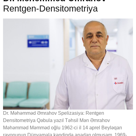
Rentgen-Densitometriya
Dr. Məhəmməd Əmrahov Spelizasiya: Rentgen
Densitometriya Qəbula yazıl Təhsil Mən Əmrahov
Məhəmməd Məmməd oğlu 1962-ci il 14 aprel Beyləqan
rayonunun Dünyamala kəndində anadan olmuşam. 1969-