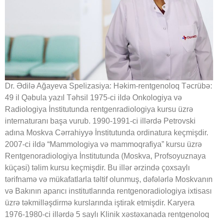
Dr. Ədilə Ağayeva Spelizasiya: Həkim-rentgenoloq Təcrübə:
49 il Qəbula yazıl Təhsil 1975-ci ildə Onkologiya və
Radiologiya İnstitutunda rentgenradiologiya kursu üzrə
internaturanı başa vurub. 1990-1991-ci illərdə Petrovski
adına Moskva Cərrahiyyə İnstitutunda ordinatura keçmişdir.
2007-ci ildə “Mammologiya və mammoqrafiya” kursu üzrə
Rentgenoradiologiya İnstitutunda (Moskva, Profsoyuznaya
küçəsi) təlim kursu keçmişdir. Bu illər ərzində çoxsaylı
tərifnamə və mükafatlarla təltif olunmuş, dəfələrlə Moskvanın
və Bakının aparıcı institutlarında rentgenoradiologiya ixtisası
üzrə təkmilləşdirmə kurslarında iştirak etmişdir. Karyera
1976-1980-ci illərdə 5 saylı Klinik xəstəxanada rentgenoloq