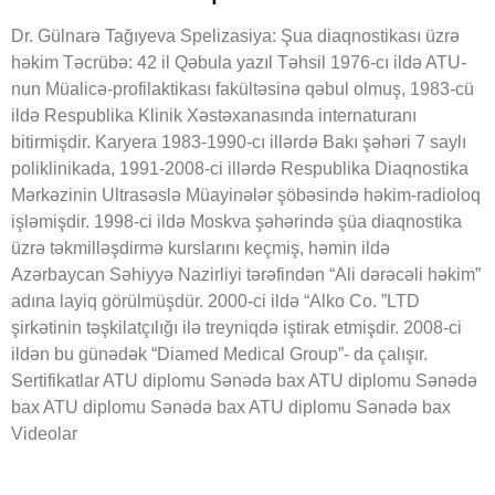
Dr. Gülnarə Tağıyeva Spelizasiya: Şua diaqnostikası üzrə
həkim Təcrübə: 42 il Qəbula yazıl Təhsil 1976-cı ildə ATU-
nun Müalicə-profilaktikası fakültəsinə qəbul olmuş, 1983-cü
ildə Respublika Klinik Xəstəxanasında internaturanı
bitirmişdir. Karyera 1983-1990-cı illərdə Bakı şəhəri 7 saylı
poliklinikada, 1991-2008-ci illərdə Respublika Diaqnostika
Mərkəzinin Ultrasəslə Müayinələr şöbəsində həkim-radioloq
işləmişdir. 1998-ci ildə Moskva şəhərində şüa diaqnostika
üzrə təkmilləşdirmə kurslarını keçmiş, həmin ildə
Azərbaycan Səhiyyə Nazirliyi tərəfindən “Ali dərəcəli həkim”
adına layiq görülmüşdür. 2000-ci ildə “Alko Co. ”LTD
şirkətinin təşkilatçılığı ilə treyniqdə iştirak etmişdir. 2008-ci
ildən bu günədək “Diamed Medical Group”- da çalışır.
Sertifikatlar ATU diplomu Sənədə bax ATU diplomu Sənədə
bax ATU diplomu Sənədə bax ATU diplomu Sənədə bax
Videolar